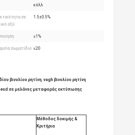
κόλλ
κτικότητα σε
1.5±0.5%
ικό οξύ:
ποίηση:
≤1%
αρσία σωματίδιο
≤20
δίου βινυλίου ρητίνη
,
vagh βινυλίου ρητίνη
 Uesd σε μελάνες μεταφοράς εκτύπωσης
Μέθοδος δοκιμής
&
Κριτήρια