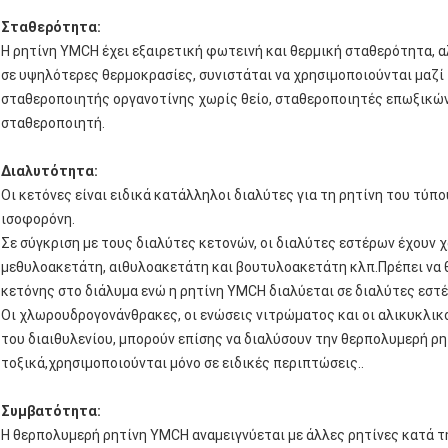
Σταθερότητα:
Η ρητίνη YMCH έχει εξαιρετική φωτεινή και θερμική σταθερότητα, 
σε υψηλότερες θερμοκρασίες, συνιστάται να χρησιμοποιούνται μαζ
σταθεροποιητής οργανοτίνης χωρίς θείο, σταθεροποιητές επωξικώ
σταθεροποιητή.
Διαλυτότητα:
Οι κετόνες είναι ειδικά κατάλληλοι διαλύτες για τη ρητίνη του τύπο
ισοφορόνη.
Σε σύγκριση με τους διαλύτες κετονών, οι διαλύτες εστέρων έχουν
μεθυλοακετάτη, αιθυλοακετάτη και βουτυλοακετάτη κλπ.Πρέπει να 
κετόνης στο διάλυμα ενώ η ρητίνη YMCH διαλύεται σε διαλύτες εστέ
Οι χλωρουδρογονάνθρακες, οι ενώσεις νιτρώματος και οι αλικυκλικο
του διαιθυλενίου, μπορούν επίσης να διαλύσουν την θερπολυμερή ρη
τοξικά,χρησιμοποιούνται μόνο σε ειδικές περιπτώσεις..
Συμβατότητα:
Η θερπολυμερή ρητίνη YMCH αναμειγνύεται με άλλες ρητίνες κατά τ