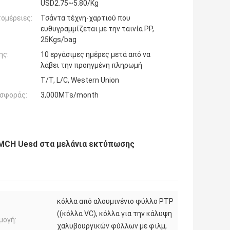
USD2.75~5.80/Kg
ομέρειες:
Τσάντα τέχνη-χαρτιού που
ευθυγραμμίζεται με την ταινία PP,
25Kgs/bag
ης:
10 εργάσιμες ημέρες μετά από να
λάβει την προηγμένη πληρωμή
T/T, L/C, Western Union
σφοράς:
3,000MTs/month
YMCH Uesd στα μελάνια εκτύπωσης
κόλλα από αλουμινένιο φύλλο PTP
((κόλλα VC), κόλλα για την κάλυψη
μογή:
χαλυβουργικών φύλλων με φιλμ,