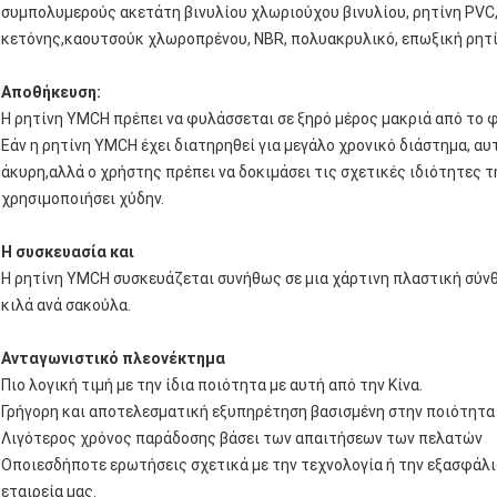
συμπολυμερούς ακετάτη βινυλίου χλωριούχου βινυλίου, ρητίνη PVC,
κετόνης,καουτσούκ χλωροπρένου, NBR, πολυακρυλικό, επωξική ρητίν
Αποθήκευση:
Η ρητίνη YMCH πρέπει να φυλάσσεται σε ξηρό μέρος μακριά από το 
Εάν η ρητίνη YMCH έχει διατηρηθεί για μεγάλο χρονικό διάστημα, αυτό
άκυρη,αλλά ο χρήστης πρέπει να δοκιμάσει τις σχετικές ιδιότητες 
χρησιμοποιήσει χύδην.
Η συσκευασία και
Η ρητίνη YMCH συσκευάζεται συνήθως σε μια χάρτινη πλαστική σύνθ
κιλά ανά σακούλα.
Ανταγωνιστικό πλεονέκτημα
Πιο λογική τιμή με την ίδια ποιότητα με αυτή από την Κίνα.
Γρήγορη και αποτελεσματική εξυπηρέτηση βασισμένη στην ποιότητα 
Λιγότερος χρόνος παράδοσης βάσει των απαιτήσεων των πελατών
Οποιεσδήποτε ερωτήσεις σχετικά με την τεχνολογία ή την εξασφάλ
εταιρεία μας.