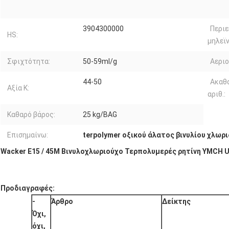
3904300000
Περιε
HS:
μηλεϊν
Σφιχτότητα:
50-59ml/g
Αεριο
44-50
Ακαθ
Αξία K:
αριθ.:
Καθαρό βάρος:
25 kg/BAG
Επισημαίνω:
terpolymer οξικού άλατος βινυλίου χλωρι
Wacker E15 / 45M Βινυλοχλωριούχο Τερπολυμερές ρητίνη YMCH
Προδιαγραφές:
-
Άρθρο
Δείκτης
Όχι,
όχι,