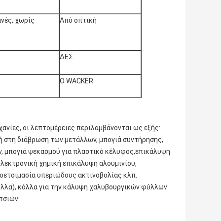
νές, χωρίς
Από οπτική
ΔΕΣ
Ο WACKER
ανίες, οι λεπτομέρειες περιλαμβάνονται ως εξής:
ή στη διάβρωση των μετάλλων, μπογιά συντήρησης,
ων, μπογιά ψεκασμού για πλαστικό κέλυφος,επικάλυψη
ηλεκτρονική χημική επικάλυψη αλουμινίου,
οετοιμασία υπεριώδους ακτινοβολίας κλπ.
όλλα), κόλλα για την κάλυψη χαλυβουργικών φύλλων
τσιών·