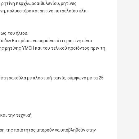
 ρητίνη περχλωροαιθυλενίου, ρητίνες
η, πολυεστέρα και ρητίνη πετρελαίου κλπ.
φως του ήλιου.
 δεν θα πρέπει να σημαίνει ότι η ρητίνη είναι
της ρητίνης YMCH και του τελικού προϊόντος πριν τη
ετη σακούλα με πλαστική ταινία, σύμφωνα με τα 25
και την τεχνική.
ιση της ποιότητας μπορούν να υποβληθούν στην