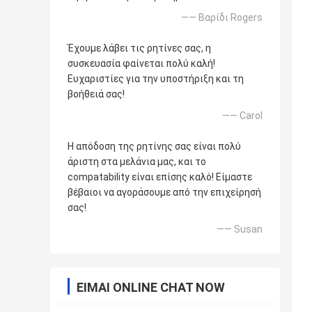
—— Βαρίδι Rogers
Έχουμε λάβει τις ρητίνες σας, η
συσκευασία φαίνεται πολύ καλή!
Ευχαριστίες για την υποστήριξη και τη
βοήθειά σας!
—— Carol
Η απόδοση της ρητίνης σας είναι πολύ
άριστη στα μελάνια μας, και το
compatability είναι επίσης καλό! Είμαστε
βέβαιοι να αγοράσουμε από την επιχείρησή
σας!
—— Susan
ΕΊΜΑΙ ONLINE CHAT NOW