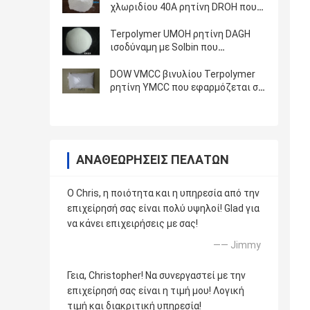
χλωριδίου 40A ρητίνη DROH που
χρησιμοποιείται στα
επιστρώματα και τα χρώματα
Terpolymer UMOH ρητίνη DAGH
μελανιών
ισοδύναμη με Solbin που
χρησιμοποιεί gravure στο μελάνι
εκτύπωσης
DOW VMCC βινυλίου Terpolymer
ρητίνη YMCC που εφαρμόζεται σε
ηλεκτρονικό - χημικό επίστρωμα
αργιλίου
ΑΝΑΘΕΩΡΉΣΕΙΣ ΠΕΛΑΤΏΝ
Ο Chris, η ποιότητα και η υπηρεσία από την
επιχείρησή σας είναι πολύ υψηλοί! Glad για
να κάνει επιχειρήσεις με σας!
—— Jimmy
Γεια, Christopher! Να συνεργαστεί με την
επιχείρησή σας είναι η τιμή μου! Λογική
τιμή και διακριτική υπηρεσία!