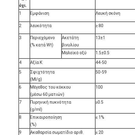
όχι.
1
Εμφάνιση
Λευκή σκόνη
2
λευκότητα
≥ 80
3
Περιεχόμενο
Ακετάτη
13±1
(% κατά Wt)
βινυλίου
Μαλεϊκό οξύ
1.5±0.5
4
Αξία K
44-50
5
Σφιχτότητα
50-59
(Ml/g)
6
Μέγεθος του κόκκου
100
(μέσω 60 ματιών)
7
Πυρηνική πυκνότητα
≥0.5
(g/ml)
8
Επικαιροποίηση
≤ 1%
(%)
9
Ακαθαρσία σωματίδιο αριθ.
≤ 20