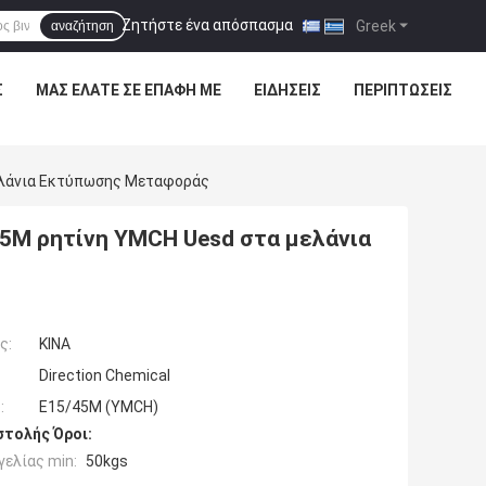
Ζητήστε ένα απόσπασμα
|
Greek
αναζήτηση
Σ
ΜΑΣ ΕΛΆΤΕ ΣΕ ΕΠΑΦΉ ΜΕ
ΕΙΔΉΣΕΙΣ
ΠΕΡΙΠΤΏΣΕΙΣ
ελάνια Εκτύπωσης Μεταφοράς
45M ρητίνη YMCH Uesd στα μελάνια
ς:
ΚΙΝΑ
Direction Chemical
:
E15/45M (YMCH)
τολής Όροι:
ελίας min:
50kgs