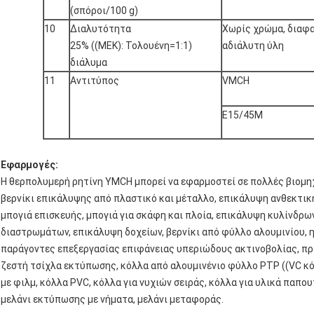
(σπόροι/100 g)
10
Διαλυτότητα
Χωρίς χρώμα, διαφα
25% ((MEK): Τολουένη=1:1)
αδιάλυτη ύλη
διάλυμα
11
Αντιτύπος
VMCH
Ε15/45Μ
Εφαρμογές:
Η θερπολυμερή ρητίνη YMCH μπορεί να εφαρμοστεί σε πολλές βιομηχ
βερνίκι επικάλυψης από πλαστικό και μέταλλο, επικάλυψη ανθεκτικ
μπογιά επισκευής, μπογιά για σκάφη και πλοία, επικάλυψη κυλίνδρ
διαστρωμάτων, επικάλυψη δοχείων, βερνίκι από φύλλο αλουμινίου, 
παράγοντες επεξεργασίας επιφάνειας υπεριώδους ακτινοβολίας, πρ
ζεστή τσίχλα εκτύπωσης, κόλλα από αλουμινένιο φύλλο PTP ((VC κ
με φιλμ, κόλλα PVC, κόλλα για νυχιών σειράς, κόλλα για υλικά παπου
μελάνι εκτύπωσης με νήματα, μελάνι μεταφοράς.