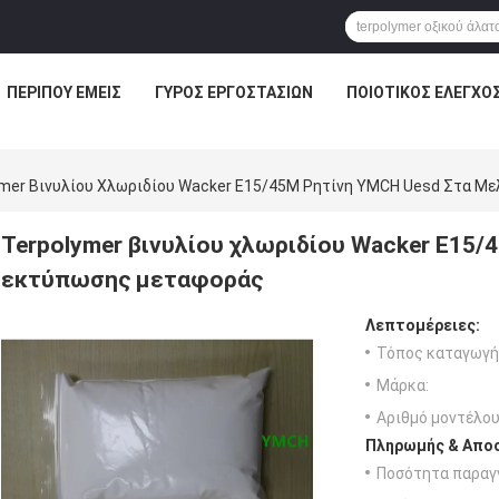
ΠΕΡΊΠΟΥ ΕΜΕΊΣ
ΓΎΡΟΣ ΕΡΓΟΣΤΑΣΊΩΝ
ΠΟΙΟΤΙΚΌΣ ΈΛΕΓΧΟ
ymer Βινυλίου Χλωριδίου Wacker E15/45M Ρητίνη YMCH Uesd Στα Μ
Terpolymer βινυλίου χλωριδίου Wacker E15/
εκτύπωσης μεταφοράς
Λεπτομέρειες:
Τόπος καταγωγή
Μάρκα:
Αριθμό μοντέλου
Πληρωμής & Αποσ
Ποσότητα παραγγ