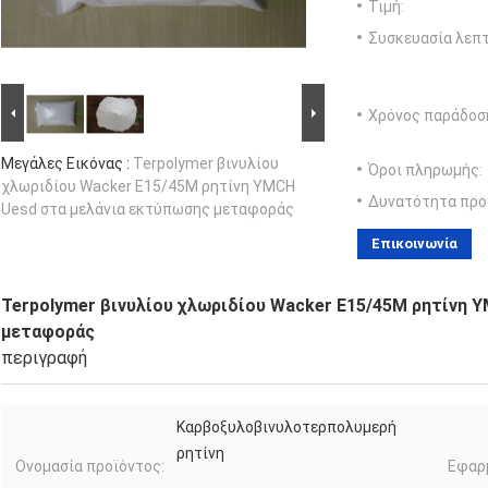
Τιμή:
Συσκευασία λεπτ
Χρόνος παράδοσ
Μεγάλες Εικόνας :
Terpolymer βινυλίου
Όροι πληρωμής:
χλωριδίου Wacker E15/45M ρητίνη YMCH
Δυνατότητα προ
Uesd στα μελάνια εκτύπωσης μεταφοράς
Επικοινωνία
Terpolymer βινυλίου χλωριδίου Wacker E15/45M ρητίνη 
μεταφοράς
περιγραφή
Καρβοξυλοβινυλοτερπολυμερή
ρητίνη
Ονομασία προϊόντος:
Εφαρ