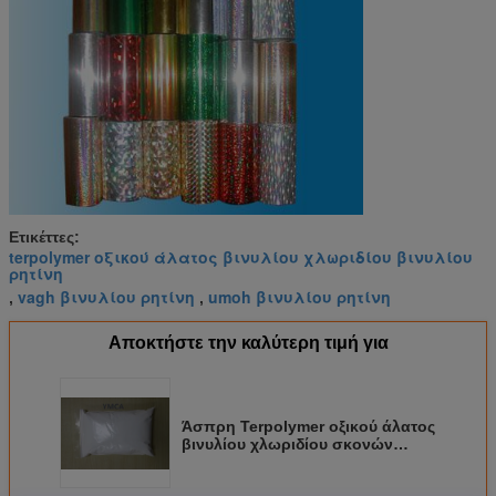
Ετικέττες:
terpolymer οξικού άλατος βινυλίου χλωριδίου βινυλίου
ρητίνη
vagh βινυλίου ρητίνη
umoh βινυλίου ρητίνη
,
,
Αποκτήστε την καλύτερη τιμή για
Άσπρη Terpolymer οξικού άλατος
βινυλίου χλωριδίου σκονών
βινυλίου ρητίνη YMCA που
χρησιμοποιείται στα μελάνια και