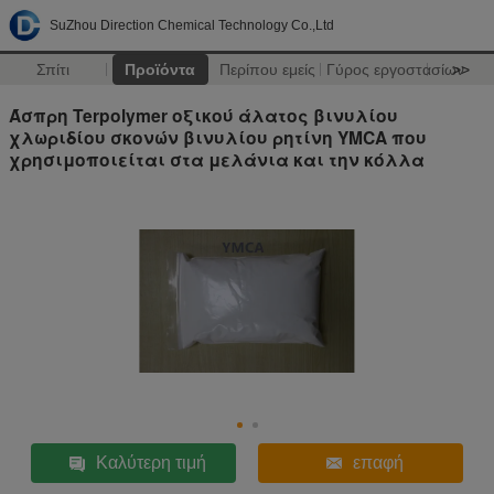
SuZhou Direction Chemical Technology Co.,Ltd
Σπίτι
Προϊόντα
Περίπου εμείς
Γύρος εργοστασίων
>>
Άσπρη Terpolymer οξικού άλατος βινυλίου
χλωριδίου σκονών βινυλίου ρητίνη YMCA που
χρησιμοποιείται στα μελάνια και την κόλλα
Καλύτερη τιμή
επαφή