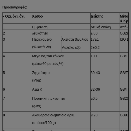
Προδιαγραφές:
- Όχι, όχι, όχι.
Άρθρο
Δείκτης
Μέθοδο
& Κριτ
1
Εμφάνιση
Λευκή σκόνη
Από οπ
2
λευκότητα
≥ 80
GB291
3
Περιεχόμενο
Ακετάτη βινυλίου
17±1
ISO 11
(% κατά Wt)
Μαλεϊκό οξύ
2±0.2
4
Μέγεθος του κόκκου
100
GB/T3
(μέσω 60 ματιών,%)
5
Σφιχτότητα
39-43
GB/T3
(Ml/g)
6
Αξία K
32-36
GB/T6
7
Πυρηνική πυκνότητα
≥0.5
GB200
(g/ml)
8
Ακαθαρσία σωματίδιο αριθ.
≤ 20
GB934
(σπόροι/100 g)