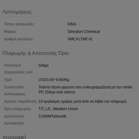
Λεπτομέρειες
Τόπος καταγωγής:
ΚΙΝΑ
Μάρκα:
Direction Chemical
Αριθμό μοντέλου:
VMCA (YMCA)
Πληρωμής & Αποστολής Όροι
Ποσότητα
50kgs
παραγγελίας min:
Τιμή:
USD3.05~6.60/Kg
Συσκευασία
Τσάντα τέχνη-χαρτιού που ευθυγραμμίζεται με την ταινία
PP, 25Kgs ανά τσάντα
λεπτομέρειες:
Χρόνος παράδοσης:
10 εργάσιμες ημέρες μετά από να λάβει την πληρωμή
Όροι πληρωμής:
T/T, L/C, Western Union
Δυνατότητα
3,000MTs/month
προσφοράς:
περιγραφή