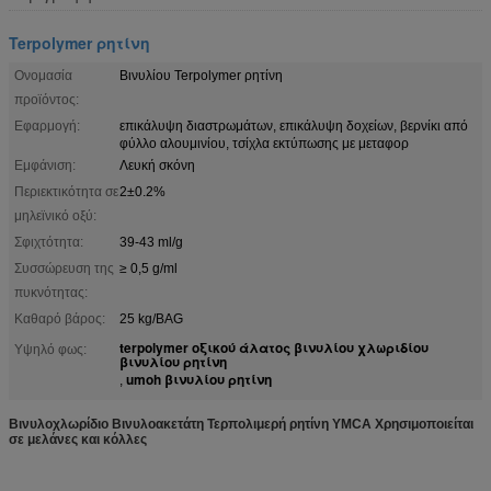
Terpolymer ρητίνη
Ονομασία
Βινυλίου Terpolymer ρητίνη
προϊόντος:
Εφαρμογή:
επικάλυψη διαστρωμάτων, επικάλυψη δοχείων, βερνίκι από
φύλλο αλουμινίου, τσίχλα εκτύπωσης με μεταφορ
Εμφάνιση:
Λευκή σκόνη
Περιεκτικότητα σε
2±0.2%
μηλεϊνικό οξύ:
Σφιχτότητα:
39-43 ml/g
Συσσώρευση της
≥ 0,5 g/ml
πυκνότητας:
Καθαρό βάρος:
25 kg/BAG
terpolymer οξικού άλατος βινυλίου χλωριδίου
Υψηλό φως:
βινυλίου ρητίνη
umoh βινυλίου ρητίνη
,
Βινυλοχλωρίδιο Βινυλοακετάτη Τερπολιμερή ρητίνη YMCA Χρησιμοποιείται
σε μελάνες και κόλλες