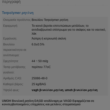
περιγραφή
Terpolymer ρητίνη
Ονομασία προϊόντος:
Βινυλίου Terpolymer ρητίνη
Εφαρμογή:
Το κοινό βερνίκι επιτυπώσεων μετάλλων, το
αντιδιαβρωτικό επίστρωμα για το σκάφος και το ναυτικό,
λάκ
Εμφάνιση:
Άσπρη ή κιτρινωπή σκόνη
Βινυλίου
6.0±0.5%
περιεκτικότητα σε
οινόπνευμα:
Σφιχτότητα:
44 ~ 50 ml/g
Temp μετάβασης
περίπου 77oC
γυαλιού:
Αριθμός CAS:
25086-48-0
Καθαρό βάρος:
25 kg/BAG
vagh βινυλίου ρητίνη
umoh βινυλίου ρητίνη
Υψηλό φως:
,
UMOH Βινυλική ρητίνη DAGD ισοδύναμη με VAGD Εφαρμόζεται σε
κονσερβοποιημένες επιχρίσεις και μελάνες στιγματισμού