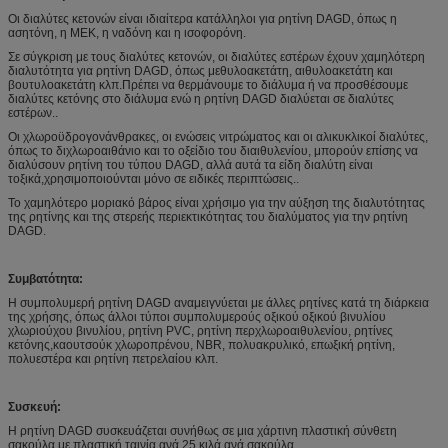
Οι διαλύτες κετονών είναι ιδιαίτερα κατάλληλοι για ρητίνη DAGD, όπως η
ασητόνη, η MEK, η ναδόνη και η ισοφορόνη.
Σε σύγκριση με τους διαλύτες κετονών, οι διαλύτες εστέρων έχουν χαμηλότερη
διαλυτότητα για ρητίνη DAGD, όπως μεθυλοακετάτη, αιθυλοακετάτη και
βουτυλοακετάτη κλπ.Πρέπει να θερμάνουμε το διάλυμα ή να προσθέσουμε
διαλύτες κετόνης στο διάλυμα ενώ η ρητίνη DAGD διαλύεται σε διαλύτες
εστέρων..
Οι χλωροϋδρογονάνθρακες, οι ενώσεις νιτρώματος και οι αλικυκλικοί διαλύτες,
όπως το διχλωροαιθάνιο και το οξείδιο του διαιθυλενίου, μπορούν επίσης να
διαλύσουν ρητίνη του τύπου DAGD, αλλά αυτά τα είδη διαλύτη είναι
τοξικά,χρησιμοποιούνται μόνο σε ειδικές περιπτώσεις..
Το χαμηλότερο μοριακό βάρος είναι χρήσιμο για την αύξηση της διαλυτότητας
της ρητίνης και της στερεής περιεκτικότητας του διαλύματος για την ρητίνη
DAGD.
Συμβατότητα:
Η συμπολυμερή ρητίνη DAGD αναμειγνύεται με άλλες ρητίνες κατά τη διάρκεια
της χρήσης, όπως άλλοι τύποι συμπολυμερούς οξικού οξικού βινυλίου
χλωριούχου βινυλίου, ρητίνη PVC, ρητίνη περχλωροαιθυλενίου, ρητίνες
κετόνης,καουτσούκ χλωροπρένου, NBR, πολυακρυλικό, επωξική ρητίνη,
πολυεστέρα και ρητίνη πετρελαίου κλπ.
Συσκευή:
Η ρητίνη DAGD συσκευάζεται συνήθως σε μια χάρτινη πλαστική σύνθετη
σακούλα με πλαστική ταινία ανά 25 κιλά ανά σακούλα.