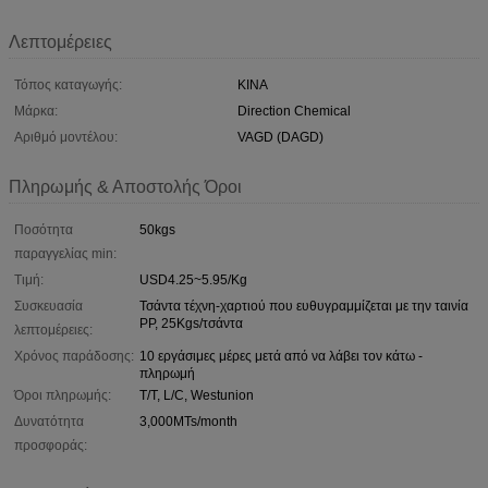
Λεπτομέρειες
Τόπος καταγωγής:
ΚΙΝΑ
Μάρκα:
Direction Chemical
Αριθμό μοντέλου:
VAGD (DAGD)
Πληρωμής & Αποστολής Όροι
Ποσότητα
50kgs
παραγγελίας min:
Τιμή:
USD4.25~5.95/Kg
Συσκευασία
Τσάντα τέχνη-χαρτιού που ευθυγραμμίζεται με την ταινία
PP, 25Kgs/τσάντα
λεπτομέρειες:
Χρόνος παράδοσης:
10 εργάσιμες μέρες μετά από να λάβει τον κάτω -
πληρωμή
Όροι πληρωμής:
T/T, L/C, Westunion
Δυνατότητα
3,000MTs/month
προσφοράς: