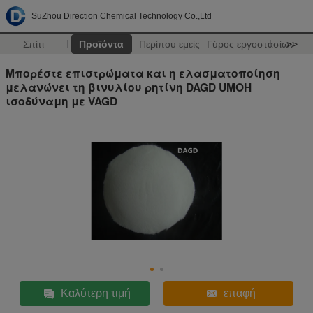
SuZhou Direction Chemical Technology Co.,Ltd
Σπίτι
Προϊόντα
Περίπου εμείς
Γύρος εργοστασίων
>>
Μπορέστε επιστρώματα και η ελασματοποίηση
μελανώνει τη βινυλίου ρητίνη DAGD UMOH
ισοδύναμη με VAGD
Καλύτερη τιμή
επαφή