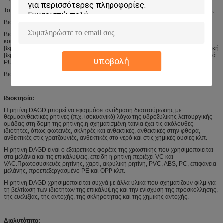
Το DAGD εφαρμόζεται επί του παρόντος στους ακόλουθους πολλούς κλάδους:
Βιομηχανία μελάνων: μελάνες εκτύπωσης με βάθρα για την επικάλυψη.
Βιομηχανία επικαλύψεων: βερνίκι επικάλυψης πλοίων, βερνίκι επικάλυψης
κοινού μετάλλου, ανθεκτική στη διάβρωση επικάλυψη για πλοία και πλοία,
βερνίκι για το κέλυφος μηχανημάτων, βαφές βιομηχανικής συντήρησης,πλαστική
βερνίτιδα, επικάλυψη δοχείων, επικάλυψη δέρματος, υψηλής ποιότητας μπογιά
υποβολή
PU ξύλου, χρώμα μετάλλου κλπ.
Βιομηχανία κόλλων: κόλλες διαστρωμάτων, κόλλες μαγνητικής ταινίας.
Ιδιοκτησία:
Η ρητίνη DAGD μπορεί να εφαρμόσει αντίδραση διασταύρωσης με
θερμοανθεκτικές ρητίνες (π.χ. ισοκυανικό) λόγω της υδροξυλικής λειτουργικής
ομάδας στη δομή της ρητίνης,η σχηματισμένη ταινία έχει τις ακόλουθες
ιδιότητες, όπως φωτεινές, σκληρές και ανθεκτικές, ανθεκτικές στην φθορά,
ανθεκτικές στις γρατζουνιές, ανθεκτικές στο νερό και στις χημικές ουσίες κλπ.
Η ρητίνη DAGD είναι ο εξαιρετικός φορέας της χρωστικής που χρησιμοποιείται
στα μελάνια και τις επικάλυψεις, επειδή η ρητίνη περιέχει VC και
VAC.Πρωτοσυσκευές ρητίνης, χαρτί, ακρυλική ρητίνη, PVC, ABS, PC, επιφάνεια
μελάνης, προεπεξεργασμένο PE και OPP κλπ.
Η ρητίνη DAGD χρησιμοποιείται συχνά με άλλα υλικά που σχηματίζουν φιλμ για
τη βελτίωση των ιδιοτήτων της επικάλυψης και την ενίσχυση της προσκόλλησης,
της ευελιξίας, της αντοχής, της σκληρότητας και της χημικής αντοχής.
Διαλυτότητα: