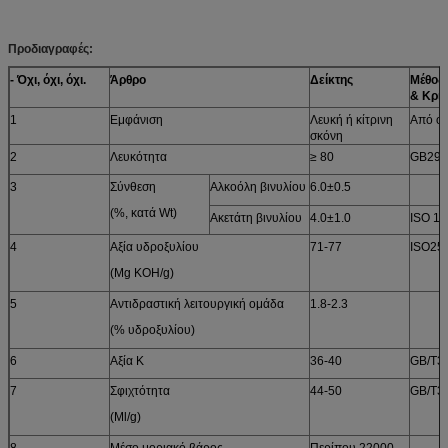
Προδιαγραφές:
- Όχι, όχι, όχι.
Άρθρο
Δείκτης
Μέθοδο
& Κριτ
1
Εμφάνιση
Λευκή ή κίτρινη
Από οπ
σκόνη
2
Λευκότητα
≥ 80
GB291
3
Σύνθεση
Αλκοόλη βινυλίου
6.0±0.5
(%, κατά Wt)
Ακετάτη βινυλίου
4.0±1.0
ISO 11
4
Αξία υδροξυλίου
71-77
ISO25
(Mg KOH/g)
5
Αντιδραστική λειτουργική ομάδα
1.8-2.3
(% υδροξυλίου)
6
Αξία K
36-40
GB/T3
7
Σφιχτότητα
44-50
GB/T3
(Ml/g)
8
Μέσο μοριακό βάρος
Περίπου 22000