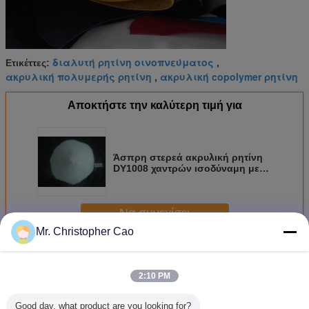
διαλυτή ρητίνη οινοπνεύματος
Ετικέττες:
,
ακρυλική πολυμερής ρητίνη
ακρυλική copolymer ρητίνη
,
Αποκτήστε την καλύτερη τιμή για
Άσπρη στερεά ακρυλική ρητίνη
DY1008 χαντρών ισοδύναμη με
Lucite Ε - 2010 που
χρησιμοποιείται στα μελάνια και
τα επιστρώματα PVC
Να συνεχίσει
Mr. Christopher Cao
Στερεά ακρυλική ρητίνη
Περισσότεροι
2:10 PM
Good day, what product are you looking for?