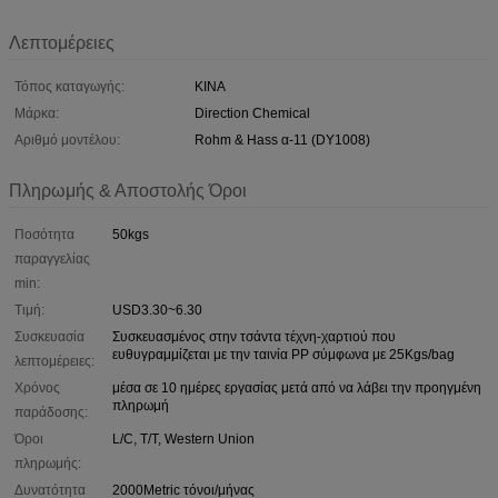
Λεπτομέρειες
Τόπος καταγωγής:
ΚΙΝΑ
Μάρκα:
Direction Chemical
Αριθμό μοντέλου:
Rohm & Hass α-11 (DY1008)
Πληρωμής & Αποστολής Όροι
Ποσότητα
50kgs
παραγγελίας
min:
Τιμή:
USD3.30~6.30
Συσκευασία
Συσκευασμένος στην τσάντα τέχνη-χαρτιού που
ευθυγραμμίζεται με την ταινία PP σύμφωνα με 25Kgs/bag
λεπτομέρειες:
Χρόνος
μέσα σε 10 ημέρες εργασίας μετά από να λάβει την προηγμένη
πληρωμή
παράδοσης:
Όροι
L/C, T/T, Western Union
πληρωμής:
Δυνατότητα
2000Metric τόνοι/μήνας