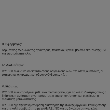
Ⅲ.
Εφαρμογές:
Δερμάτινος τελειώνοντας πράκτορας, πλαστικό βερνίκι, μελάνια εκτύπωσης PVC
και επιστρώματα κ.λπ.
Ⅳ.
Διαλυτότητα:
DY1008 είναι εύκολα διαλυτό στους οργανικούς διαλύτες όπως οι κετόνες, οι
εστέρες και οι αρωματικοί υδρογονάνθρακες κ.λπ.
Ⅴ
. Ιδιότητες:
DY1008 είναι copolymer μεθυλικό methacrylate, έχει τις καλές ιδιότητες όπως η
διάρκεια, η αντίσταση οινοπνεύματος, η χημική αντίσταση και plasticizer η
αντίσταση μετανάστευσης.
DY1008 έχει την καλή επίδραση διασποράς της σκόνης αργιλίου, καθώς επίσης
και την καλή συμβατότητα με το ΑΜΆΞΙ, NC και τις βινυλίου ρητίνες κ.λπ.