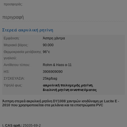
προσφοράς:
περιγραφή
Στερεά ακρυλική ρητίνη
Εμφάνιση:
Άσπρη χάντρα
Μοριακό βάρος:
90.000
Θερμοκρασία μετάβασης
96°c
γυαλιού:
Αντίθετου τύπου:
Rohm & Hass α-11
HS:
3906909090
ΣΥΣΚΕΥΑΣΙΑ:
25kg/bag
ακρυλική πολυμερής ρητίνη
Υψηλό φως:
,
διαλυτή ρητίνη οινοπνεύματος
Άσπρη στερεά ακρυλική ρητίνη DY1008 χαντρών ισοδύναμη με Lucite Ε -
2010 που χρησιμοποιείται στα μελάνια και τα επιστρώματα PVC
Ⅰ
. CAS αριθ.:
25035-69-2