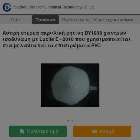
SuZhou Direction Chemical Technology Co.,Ltd
Σπίτι
Προϊόντα
Περίπου εμείς
Γύρος εργοστασίων
>>
Άσπρη στερεά ακρυλική ρητίνη DY1008 χαντρών
ισοδύναμη με Lucite Ε - 2010 που χρησιμοποιείται
στα μελάνια και τα επιστρώματα PVC
Καλύτερη τιμή
επαφή