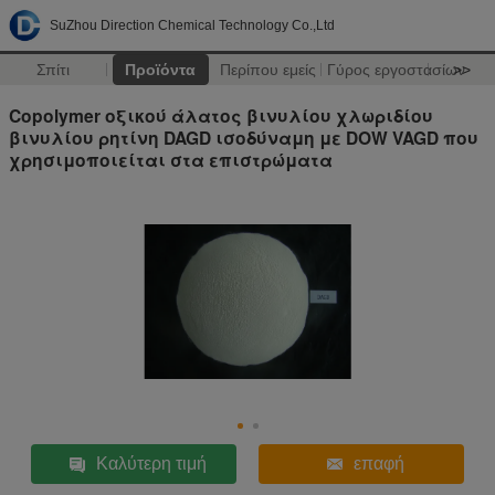
SuZhou Direction Chemical Technology Co.,Ltd
Σπίτι
Προϊόντα
Περίπου εμείς
Γύρος εργοστασίων
>>
Copolymer οξικού άλατος βινυλίου χλωριδίου
βινυλίου ρητίνη DAGD ισοδύναμη με DOW VAGD που
χρησιμοποιείται στα επιστρώματα
Καλύτερη τιμή
επαφή