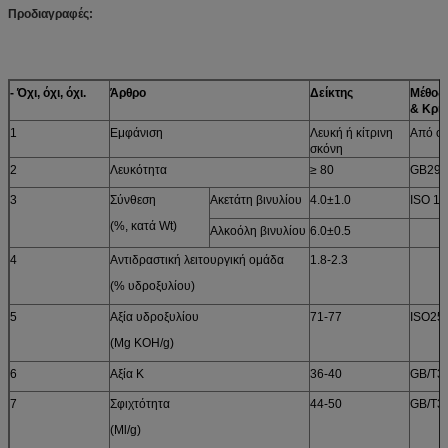
Προδιαγραφές:
- Όχι, όχι, όχι.
Άρθρο
Δείκτης
Μέθοδο
& Κριτ
1
Εμφάνιση
Λευκή ή κίτρινη
Από οπ
σκόνη
2
Λευκότητα
≥ 80
GB291
3
Σύνθεση
Ακετάτη βινυλίου
4.0±1.0
ISO 11
(%, κατά Wt)
Αλκοόλη βινυλίου
6.0±0.5
4
Αντιδραστική λειτουργική ομάδα
1.8-2.3
(% υδροξυλίου)
5
Αξία υδροξυλίου
71-77
ISO25
(Mg KOH/g)
6
Αξία K
36-40
GB/T3
7
Σφιχτότητα
44-50
GB/T3
(Ml/g)