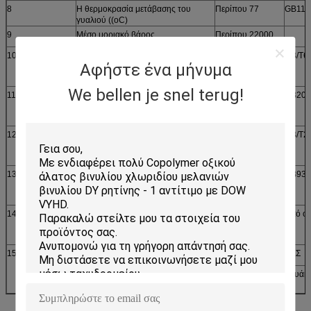
8
Η θερμοκρασία μετάβασης του
Περίπου 77
GB119
γυαλιού ((oC)
9
Μέσο μοριακό βάρος
Περίπου 22000
10
Μέγεθος του κόκκου
100
GB/T6
Αφήστε ένα μήνυμα
(μέσω 60 ματιών)
We bellen je snel terug!
11
Πυρηνική πυκνότητα
≥0.6
GB200
(g/ml)
12
Επικαιροποίηση
≤ 1
GB/T2
(%)
13
Ακαθαρσία σωματίδιο αριθ.
≤ 20
GB934
(σπόροι/100 g)
14
Διαλυτότητα
Χωρίς χρώμα,
Από οπ
Διαφανές, χωρίς
25% ((MEK): Τολουένη=1:1) διάλυμα
αδιάλυτη ύλη
15
Αντιτύπος
ΑΕΠ
ΔΕΣ
Ε15/40Α
Γουάκ