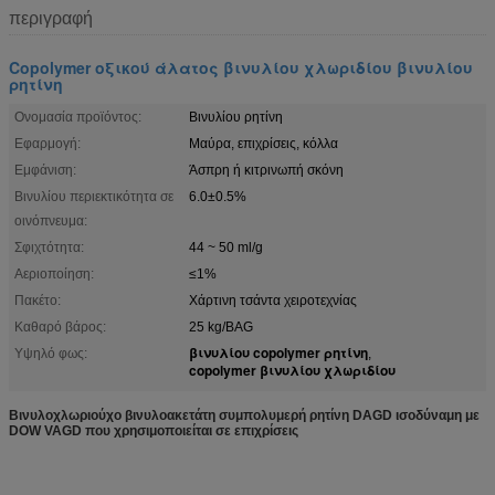
περιγραφή
Copolymer οξικού άλατος βινυλίου χλωριδίου βινυλίου
ρητίνη
Ονομασία προϊόντος:
Βινυλίου ρητίνη
Εφαρμογή:
Μαύρα, επιχρίσεις, κόλλα
Εμφάνιση:
Άσπρη ή κιτρινωπή σκόνη
Βινυλίου περιεκτικότητα σε
6.0±0.5%
οινόπνευμα:
Σφιχτότητα:
44 ~ 50 ml/g
Αεριοποίηση:
≤1%
Πακέτο:
Χάρτινη τσάντα χειροτεχνίας
Καθαρό βάρος:
25 kg/BAG
βινυλίου copolymer ρητίνη
Υψηλό φως:
,
copolymer βινυλίου χλωριδίου
Βινυλοχλωριούχο βινυλοακετάτη συμπολυμερή ρητίνη DAGD ισοδύναμη με
DOW VAGD που χρησιμοποιείται σε επιχρίσεις