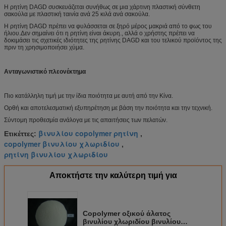
Η ρητίνη DAGD συσκευάζεται συνήθως σε μια χάρτινη πλαστική σύνθετη
σακούλα με πλαστική ταινία ανά 25 κιλά ανά σακούλα.
Η ρητίνη DAGD πρέπει να φυλάσσεται σε ξηρό μέρος μακριά από το φως του
ήλιου.Δεν σημαίνει ότι η ρητίνη είναι άκυρη., αλλά ο χρήστης πρέπει να
δοκιμάσει τις σχετικές ιδιότητες της ρητίνης DAGD και του τελικού προϊόντος της
πριν τη χρησιμοποιήσει χύμα.
Ανταγωνιστικό πλεονέκτημα
Πιο κατάλληλη τιμή με την ίδια ποιότητα με αυτή από την Κίνα.
Ορθή και αποτελεσματική εξυπηρέτηση με βάση την ποιότητα και την τεχνική.
Σύντομη προθεσμία ανάλογα με τις απαιτήσεις των πελατών.
βινυλίου copolymer ρητίνη
Ετικέττες:
,
copolymer βινυλίου χλωριδίου
,
ρητίνη βινυλίου χλωριδίου
Αποκτήστε την καλύτερη τιμή για
Copolymer οξικού άλατος
βινυλίου χλωριδίου βινυλίου