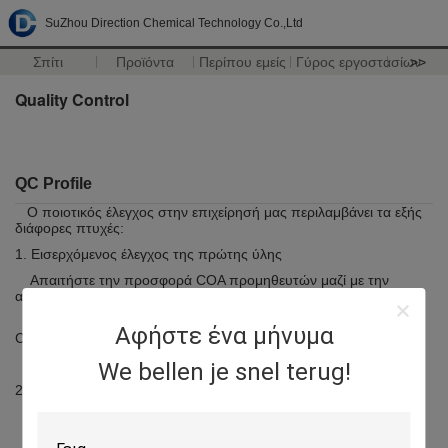
SuZhou Direction Chemical Technology Co.,Ltd
Σπίτι
Προϊόντα
Περίπου εμείς
Γύρος εργοστασίων
>>
Quality Control
QC Profile
Ο ποιοτικός έλεγχος στην επιχείρησή μας περιλαμβάνει τα εξής
διάφορες πτυχές:
1. Εισερχόμενος έλεγχος της πρώτης ύλης
Απαιτήστε την προσφορά COA προμηθευτών μαζί με την
αποστολή για τον έλεγχο
Επανελέγξτε την πρώτη ύλη, και επιβεβαιώστε το εισερχόμενο
Αφήστε ένα μήνυμα
COA.
We bellen je snel terug!
2.Process έλεγχος της κατασκευής
Βάρος της πρώτης ύλης που τίθεται στην κατσαρόλα
Βάρος του βοηθητικού πράκτορα