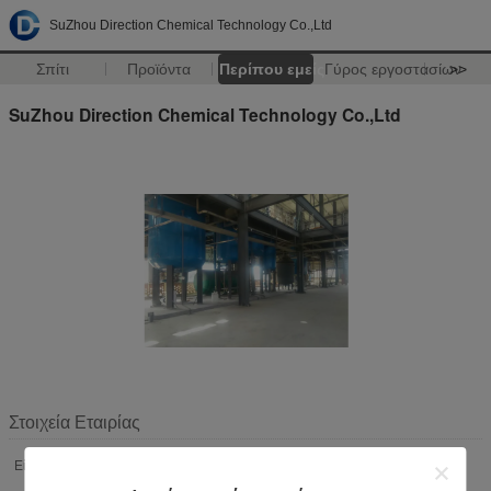
SuZhou Direction Chemical Technology Co.,Ltd
Σπίτι
Προϊόντα
Περίπου εμείς
Γύρος εργοστασίων
>>
SuZhou Direction Chemical Technology Co.,Ltd
Στοιχεία Εταιρίας
Είδος Επιχείρησης:
Κατασκευαστής
Παράγοντας