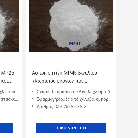
υ MP25
Άσπρη ρητίνη MP45 βινυλίου
 και
χλωριδίου σκονών που
εφαρμόζεται στα σύνθετα Gravure
ερικό ρητίνη
Ονομασία προϊόντος:Βινυλοχλωριούχο αιθερικό ρητίνη
μελάνια εκτύπωσης
ερό, μηχανήματα και αυτ
Εφαρμογή:δομές από χάλυβα, εμπορευματοκιβώτια, πλοία και εξοπλισμός που λειτουργεί στο νερό, μηχανήματα και α
Αριθμός CAS:25154-85-2
ΕΠΙΚΟΙΝΩΝΉΣΤΕ