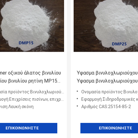
mer οξικού άλατος βινυλίου
Ύφασμα βινυλοχλωριούχο
ίου βινυλίου ρητίνη MP15
Ύφασμα βινυλοχλωριούχου
ησιμοποιείται στην
βινυλοισοβουτυλοαιθέριου
 προϊόντος:Βινυλοχλωριούχο αιθερικό ρητίνη
Ονομασία προϊόντος:Βινυλοχλωριούχο αιθ
ευή προστατευτική και τα
συμπολυμερούς
ις πισίνων, επιχρίσεις κατασκευών, επιχρίσεις γεφυρών και επιχρίσεις οδικών πινακίδων κ.λπ.
Εφαρμογή:Σιδηροδρομικές κατασκευές, εμπορευματοκιβώτια, ναυτικοί και εργαζόμενοι στο ν
ώματα οδικών σημαδιών
ιση:Λευκή σκόνη
Αριθμός CAS:25154-85-2
ΕΠΙΚΟΙΝΩΝΉΣΤΕ
ΕΠΙΚΟΙΝΩΝΉΣΤΕ