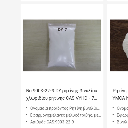
Νο 9003-22-9 DY ρητίνης βινυλίου
Ρητίνη
χλωριδίου ρητίνης CAS VYHD - 7
YMCA Ν
που χρησιμοποιούνται στα
μελάνι
Ονομασία προϊόντος:Ρητίνη βινυλίου χλωριδίου
Ονομασί
μελάνια και τα επιστρώματα
αλουμιν
Εφαρμογή:μελάνες μελυκότριβής, μελάνες PVC, μελάνες εκτύπωσης με μεταξένιο οθόνο, μελάνες χαρτιού, στριφογυρι
Εφαρμογή:βερνίκι ε
Αριθμός CAS:9003-22-9
Βινυλίο