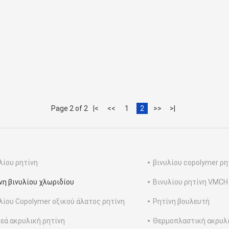
Page 2 of 2
|<
<<
1
2
>>
>|
λίου ρητίνη
βινυλίου copolymer ρη
νη βινυλίου χλωριδίου
Βινυλίου ρητίνη VMCH
λίου Copolymer οξικού άλατος ρητίνη
Ρητίνη βουλευτή
εά ακρυλική ρητίνη
Θερμοπλαστική ακρυλι