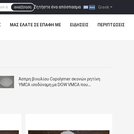
Ζητήστε ένα απόσπασμα
|
Greek
αναζήτηση
Σ
ΜΑΣ ΕΛΆΤΕ ΣΕ ΕΠΑΦΉ ΜΕ
ΕΙΔΉΣΕΙΣ
ΠΕΡΙΠΤΏΣΕΙΣ
Άσπρη βινυλίου Copolymer σκονών ρητίνη
YMCA ισοδύναμη με DOW VMCA που
χρησιμοποιείται για τα μελάνια και τα
επιστρώματα