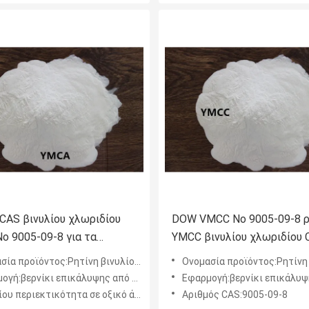
 CAS βινυλίου χλωριδίου
DOW VMCC Νο 9005-09-8 ρ
ο 9005-09-8 για τα
YMCC βινυλίου χλωριδίου 
α και το βερνίκι φύλλων
που εφαρμόζεται στα μελά
α προϊόντος:Ρητίνη βινυλίου χλωριδίου
Ονομασία προϊόντος:Ρητίνη βινυλίου
ίου αλουμινίου
τις κόλλες
πικάλυψης από πλαστικό και μέταλλο, επικάλυψη ανθεκτική στη διάβρωση των μετάλλων, βερνίκι
Εφαρμογή:βερνίκι επικάλυψης από πλαστικό και μέταλλο, επικάλυψη ανθεκτική στη διάβρωση 
υ περιεκτικότητα σε οξικό άλας:17±1%
Αριθμός CAS:9005-09-8