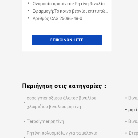
την ελασματοποίηση μελανιού
Ονομασία προϊόντος:Ρητίνη βινυλίου χλωριδίου
εκτύπωσης
Εφαρμογή:Το κοινό βερνίκι επιτυπώσεων μετάλλων, το αντιδιαβρωτικό επίστρωμα για το σκάφος και το ναυτικό, λάκ
Αριθμός CAS:25086-48-0
ΕΠΙΚΟΙΝΩΝΉΣΤΕ
Περιήγηση στις κατηγορίες：
copolymer οξικού άλατος βινυλίου
Βινυ
χλωριδίου βινυλίου ρητίνη
ρητί
Terpolymer ρητίνη
Βινυ
Ρητίνη πολυαμιδίων για τα μελάνια
Στερ