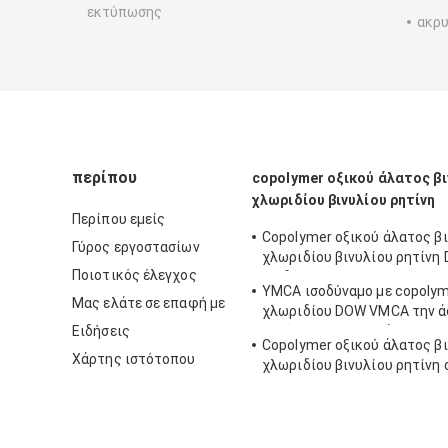
εκτύπωσης
ακρυ
περίπου
copolymer οξικού άλατος βι
χλωριδίου βινυλίου ρητίνη
Περίπου εμείς
Copolymer οξικού άλατος β
Γύρος εργοστασίων
χλωριδίου βινυλίου ρητίνη
Ποιοτικός έλεγχος
ισοδύναμη με DOW VAGD πο
YMCA ισοδύναμο με copolym
χρησιμοποιείται στα επιστ
Μας ελάτε σε επαφή με
χλωριδίου DOW VMCA την ά
Ειδήσεις
ρητίνης για τα μελάνια
Copolymer οξικού άλατος β
Χάρτης ιστότοπου
χλωριδίου βινυλίου ρητίνη 
αντίτιμο με DOW vyns-3 για