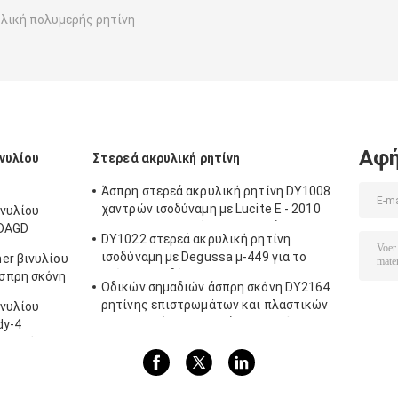
λική πολυμερής ρητίνη
Αφή
νυλίου
Στερεά ακρυλική ρητίνη
Άσπρη στερεά ακρυλική ρητίνη DY1008
χαντρών ισοδύναμη με Lucite Ε - 2010
ινυλίου
που χρησιμοποιείται στα μελάνια και τα
 DAGD
DY1022 στερεά ακρυλική ρητίνη
επιστρώματα PVC
υ
ισοδύναμη με Degussa μ-449 για το
er βινυλίου
ρώματα
επίστρωμα δέρματος
σπρη σκόνη
Οδικών σημαδιών άσπρη σκόνη DY2164
ρητίνης επιστρωμάτων και πλαστικών
ινυλίου
επιστρωμάτων στερεά ακρυλική
dy-4
 την κόλλα