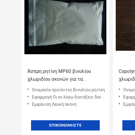
Άσπρη ρητίνη MP60 βινυλίου
Copoly
χλωριδίου σκονών για τα
χλωριδ
μηχανήματα και την αυτοκινητική
που χρ
Ονομασία προϊόντος:Βινυλίου ρητίνη
Ονομασία
εφαρμοσμένη μηχανική
κατασκ
Εφαρμογή:Οι εν λόγω διατάξεις δεν εφαρμόζονται στις επιχειρήσεις που δραστηριοποιούνται στο εσωτερικό της Κοι
Εφαρμογή:Επιχρίσε
επιστρ
Εμφάνιση:Λευκή σκόνη
Εμφάν
ΕΠΙΚΟΙΝΩΝΉΣΤΕ