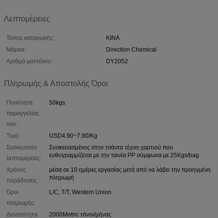
Λεπτομέρειες
Τόπος καταγωγής:
ΚΙΝΑ
Μάρκα:
Direction Chemical
Αριθμό μοντέλου:
DY2052
Πληρωμής & Αποστολής Όροι
Ποσότητα
50kgs
παραγγελίας
min:
Τιμή:
USD4.90~7.90/Kg
Συσκευασία
Συσκευασμένος στην τσάντα τέχνη-χαρτιού που
ευθυγραμμίζεται με την ταινία PP σύμφωνα με 25Kgs/bag
λεπτομέρειες:
Χρόνος
μέσα σε 10 ημέρες εργασίας μετά από να λάβει την προηγμένη
πληρωμή
παράδοσης:
Όροι
L/C, T/T, Western Union
πληρωμής:
Δυνατότητα
2000Metric τόνοι/μήνας