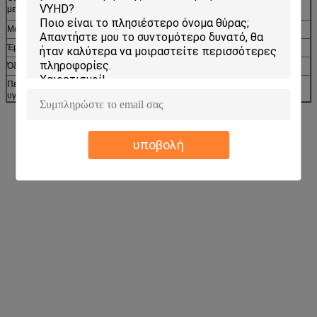
μετάβασης γυαλιού
Μοριακό βάρος
ASTM Δ-3593
g/mol
70.000
Έμφυτο ιξώδες
ASTM Δ-2857
-
Όξινη αξία
ISO-3682
mg KOH/g
-
Περιεκτικότητα σε
ISO-3251
%
≤1.0
υγρασία
υποβολή