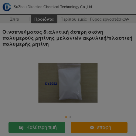
SuZhou Direction Chemical Technology Co.,Ltd
Σπίτι
Προϊόντα
Περίπου εμείς
Γύρος εργοστασίων
>>
Οινοπνεύματος διαλυτική άσπρη σκόνη
πολυμερούς ρητίνης μελανιών ακρυλική/πλαστική
πολυμερής ρητίνη
Καλύτερη τιμή
επαφή