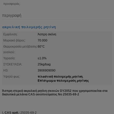
προσφοράς:
περιγραφή
ακρυλική πολυμερής ρητίνη
Εμφάνιση:
Άσπρη σκόνη
Μοριακό βάρος:
70.000
Θερμοκρασία μετάβασης
60°C
γυαλιού:
Υγρασία:
≤1.0%
ΣΥΣΚΕΥΑΣΙΑ:
25kg/bag
HS:
3906909090
πλαστική πολυμερής ρητίνη
Υψηλό φως:
,
Επίστρωμα πολυμερούς ρητίνης
Άσπρη στερεά ακρυλική ρητίνη σκονών DY2052 που χρησιμοποιείται στα
διαλυτικά μελάνια CAS οινοπνεύματος Νο 25035-69-2
Ⅰ
. CAS αριθ.:
25035-69-2