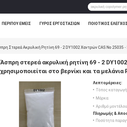
ΠΕΡΊΠΟΥ ΕΜΕΊΣ
ΓΎΡΟΣ ΕΡΓΟΣΤΑΣΊΩΝ
ΠΟΙΟΤΙΚΌΣ ΈΛΕΓΧΟ
πρη Στερεά Ακρυλική Ρητίνη 69 - 2 DY1002 Χαντρών CAS Νο 25035 - 
Άσπρη στερεά ακρυλική ρητίνη 69 - 2 DY100
χρησιμοποιείται στο βερνίκι και τα μελάνια
Λεπτομέρειες:
Τόπος καταγωγή
Μάρκα:
Αριθμό μοντέλου
Πληρωμής & Αποσ
Ποσότητα παραγγ