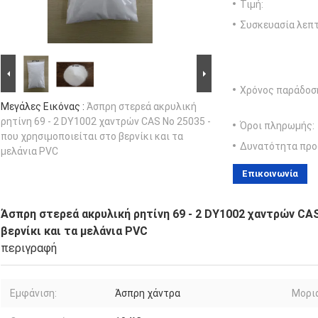
Τιμή:
Συσκευασία λεπτ
Χρόνος παράδοσ
Μεγάλες Εικόνας :
Άσπρη στερεά ακρυλική
ρητίνη 69 - 2 DY1002 χαντρών CAS Νο 25035 -
Όροι πληρωμής:
που χρησιμοποιείται στο βερνίκι και τα
Δυνατότητα προ
μελάνια PVC
Επικοινωνία
Άσπρη στερεά ακρυλική ρητίνη 69 - 2 DY1002 χαντρών CAS
βερνίκι και τα μελάνια PVC
περιγραφή
Εμφάνιση:
Άσπρη χάντρα
Μορια