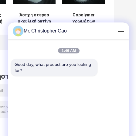
ς
Άσπρη στερεά
Copolymer
ή
ακρυλική ρητίνη
χρωμάτων
DY1209 χαντρών
παιχνιδιών
Mr. Christopher Cao
για τα
στερεά ακρυλική
πολυσύνθετα
ρητίνη DY2011
μελάνια και Alkyd
ισοδύναμη με
1:46 AM
ι
- τροποποιημένα
Lucite ε-2010
ι
επιστρώματα
Good day, what product are you looking 
τα
for?
στε μήνυμα