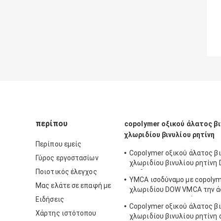
περίπου
copolymer οξικού άλατος βι
χλωριδίου βινυλίου ρητίνη
Περίπου εμείς
Copolymer οξικού άλατος β
Γύρος εργοστασίων
χλωριδίου βινυλίου ρητίνη
Ποιοτικός έλεγχος
ισοδύναμη με DOW VAGD πο
YMCA ισοδύναμο με copolym
χρησιμοποιείται στα επιστ
Μας ελάτε σε επαφή με
χλωριδίου DOW VMCA την ά
Ειδήσεις
ρητίνης για τα μελάνια
Copolymer οξικού άλατος β
Χάρτης ιστότοπου
χλωριδίου βινυλίου ρητίνη 