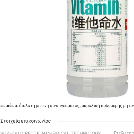
,
ετικέτα:
διαλυτή ρητίνη οινοπνεύματος
ακρυλική πολυμερής ρητί
Στοιχεία επικοινωνίας
SUZHOU DIRECTION CHEMICAL TECHNOLOGY
Στείλετε 