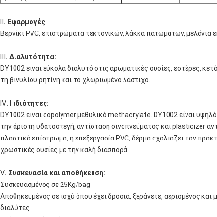
Ⅱ
. Εφαρμογές:
Βερνίκι PVC, επιστρώματα τεκτονικών, λάκκα πατωμάτων, μελάνια
Ⅲ
. Διαλυτότητα:
DY1002 είναι εύκολα διαλυτό στις αρωματικές ουσίες, εστέρες, κετό
τη βινυλίου ρητίνη και το χλωριωμένο λάστιχο.
Ⅳ
. Ⅰ ιδιότητες:
DY1002 είναι copolymer μεθυλικό methacrylate. DY1002 είναι υψηλό 
την άριστη υδατοστεγή, αντίσταση οινοπνεύματος και plasticizer αν
πλαστικό επίστρωμα, η επεξεργασία PVC, δέρμα σχολιάζει τον πράκτο
χρωστικές ουσίες με την καλή διασπορά.
Ⅴ
. Συσκευασία και αποθήκευση:
Συσκευασμένος σε 25Kg/bag
Αποθηκευμένος σε ισχύ όπου έχει δροσιά, ξεράνετε, αερισμένος και 
διαλύτες