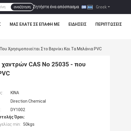
Ζητήστε ένα απόσπασμα
|
Greek
αναζήτηση
Σ
ΜΑΣ ΕΛΆΤΕ ΣΕ ΕΠΑΦΉ ΜΕ
ΕΙΔΉΣΕΙΣ
ΠΕΡΙΠΤΏΣΕΙΣ
Που Χρησιμοποιείται Στο Βερνίκι Και Τα Μελάνια PVC
2 χαντρών CAS Νο 25035 - που
 PVC
ς:
ΚΙΝΑ
Direction Chemical
:
DY1002
τολής Όροι:
ελίας min:
50kgs