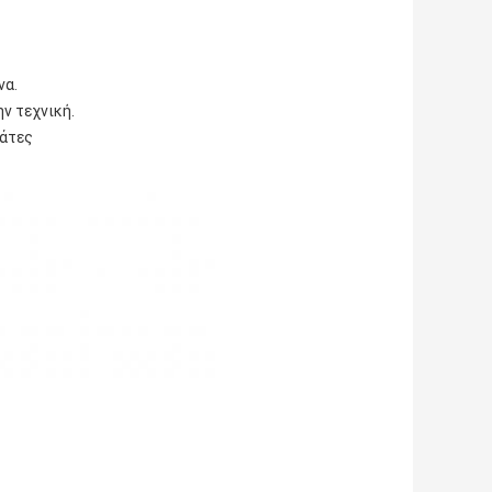
να.
ν τεχνική.
λάτες