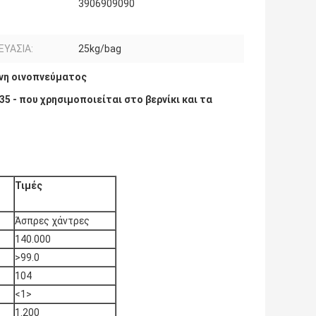
3906909090
ΕΥΑΣΙΑ:
25kg/bag
ίνη οινοπνεύματος
5 - που χρησιμοποιείται στο βερνίκι και τα
Τιμές
Άσπρες χάντρες
140.000
>99.0
104
<1>
1.200