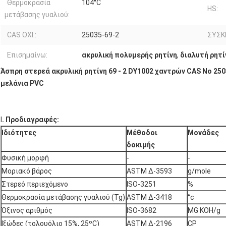
Θερμοκρασία
104°C
HS:
μετάβασης γυαλιού:
CAS ΟΧΙ.:
25035-69-2
ΣΥΣΚ
Επισημαίνω:
ακρυλική πολυμερής ρητίνη
,
διαλυτή ρητ
Άσπρη στερεά ακρυλική ρητίνη 69 - 2 DY1002 χαντρών CAS Νο 2503
μελάνια PVC
Ⅰ
. Προδιαγραφές:
Ιδιότητες
Μέθοδοι
Μονάδες
δοκιμής
Φυσική μορφή
-
-
Μοριακό βάρος
ASTM Δ-3593
g/mole
Στερεό περιεχόμενο
ISO-3251
%
Θερμοκρασία μετάβασης γυαλιού (Tg)
ASTM Δ-3418
°c
Όξινος αριθμός
ISO-3682
MG KOH/g
Ιξώδες (τολουόλιο 15%, 25ºC)
ASTM Δ-2196
CP