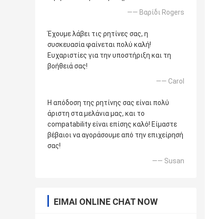
—— Βαρίδι Rogers
Έχουμε λάβει τις ρητίνες σας, η
συσκευασία φαίνεται πολύ καλή!
Ευχαριστίες για την υποστήριξη και τη
βοήθειά σας!
—— Carol
Η απόδοση της ρητίνης σας είναι πολύ
άριστη στα μελάνια μας, και το
compatability είναι επίσης καλό! Είμαστε
βέβαιοι να αγοράσουμε από την επιχείρησή
σας!
—— Susan
ΕΊΜΑΙ ONLINE CHAT NOW