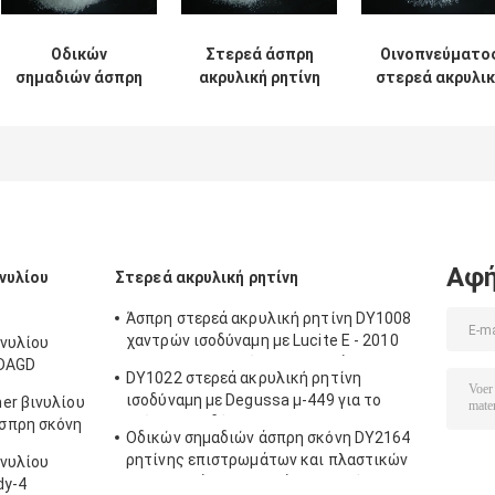
Οδικών
Στερεά άσπρη
Οινοπνεύματο
σημαδιών άσπρη
ακρυλική ρητίνη
στερεά ακρυλικ
σκόνη DY2164
DY2052 σκονών
ρητίνη DY2051
ρητίνης
για τα διαλυτικά
σβόλων
επιστρωμάτων
μελάνια και τα
διαλυτότητας
και πλαστικών
επιστρώματα
διαφανής που
επιστρωμάτων
οινοπνεύματος
χρησιμοποιείτα
στερεά ακρυλική
στα μελάνια κα
τα επιστρώμα
Αφή
νυλίου
Στερεά ακρυλική ρητίνη
Άσπρη στερεά ακρυλική ρητίνη DY1008
χαντρών ισοδύναμη με Lucite Ε - 2010
ινυλίου
που χρησιμοποιείται στα μελάνια και τα
 DAGD
DY1022 στερεά ακρυλική ρητίνη
επιστρώματα PVC
υ
ισοδύναμη με Degussa μ-449 για το
er βινυλίου
ρώματα
επίστρωμα δέρματος
σπρη σκόνη
Οδικών σημαδιών άσπρη σκόνη DY2164
ρητίνης επιστρωμάτων και πλαστικών
ινυλίου
επιστρωμάτων στερεά ακρυλική
dy-4