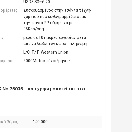
USD3.30~6.20
ομέρειες:
Συσκευασμένος στην τσάντα τέχνη-
χαρτιού που ευθυγραμμίζεται με
την ταινία PP σύμφωνα με
25Kgs/bag
ης:
μέσα σε 10 ημέρες εργασίας μετά
από να λάβει τον κάτω - πληρωμή
L/C, T/T, Western Union
σφοράς:
2000Metric τόνοι/μήνας
 Νο 25035 - που χρησιμοποιείται στο
κό βάρος:
140.000