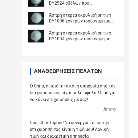
DY2524 σβόλων που
χρησιμοποιείται στο μελάνι
εκτύπωσης μεταφοράς νερού για
Άσπρη στερεά ακρυλική ρητίνη
κεραμικό
DY1006 χαντρών ισοδύναμη με
Degussa LP65/12 που
χρησιμοποιούνται στα
Άσπρη στερεά ακρυλική ρητίνη
επιστρώματα
DY1004 χαντρών ισοδύναμη με
εμπορευματοκιβωτίων
Rohm & Hass Β - 60 που
χρησιμοποιούνται στα
επιστρώματα και τα μελάνια
ΑΝΑΘΕΩΡΉΣΕΙΣ ΠΕΛΑΤΏΝ
Ο Chris, η ποιότητα και η υπηρεσία από την
επιχείρησή σας είναι πολύ υψηλοί! Glad για
να κάνει επιχειρήσεις με σας!
—— Jimmy
Γεια, Christopher! Να συνεργαστεί με την
επιχείρησή σας είναι η τιμή μου! Λογική
τιμή και διακριτική υπηρεσία!