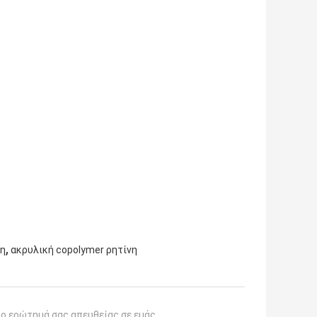
,
νη
ακρυλική copolymer ρητίνη
το ερώτημά σας απευθείας σε εμάς