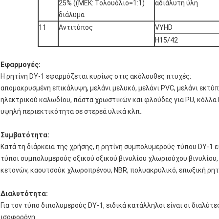
25% ((MEK: Τολουόλιο=1:1)
αδιάλυτη ύλη
διάλυμα
11
Αντιτύπος
VYHD
H15/42
Εφαρμογές:
Η ρητίνη DY-1 εφαρμόζεται κυρίως στις ακόλουθες πτυχές:
απομακρυσμένη επικάλυψη, μελάνι μελυκό, μελάνι PVC, μελάνι εκτύπ
ηλεκτρικού καλωδίου, πάστα χρωστικών και φλούδες για PU, κόλλα 
υψηλή περιεκτικότητα σε στερεά υλικά κλπ..
Συμβατότητα:
Κατά τη διάρκεια της χρήσης, η ρητίνη συμπολυμερούς τύπου DY-1 εί
τύποι συμπολυμερούς οξικού οξικού βινυλίου χλωριούχου βινυλίου,
κετονών, καουτσούκ χλωροπρένου, NBR, πολυακρυλικό, επωξική ρητί
Διαλυτότητα:
Για τον τύπο διπολυμερούς DY-1, ειδικά κατάλληλοι είναι οι διαλύτε
ισοφορόνη.