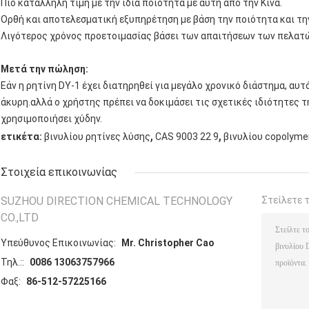
Πιο κατάλληλη τιμή με την ίδια ποιότητα με αυτή από την Κίνα.
Ορθή και αποτελεσματική εξυπηρέτηση με βάση την ποιότητα και την
Λιγότερος χρόνος προετοιμασίας βάσει των απαιτήσεων των πελατ
Μετά την πώληση:
Εάν η ρητίνη DY-1 έχει διατηρηθεί για μεγάλο χρονικό διάστημα, αυτό 
άκυρη.αλλά ο χρήστης πρέπει να δοκιμάσει τις σχετικές ιδιότητες τ
χρησιμοποιήσει χύδην.
,
,
ετικέτα:
βινυλίου ρητίνες λύσης
CAS 9003 22 9
βινυλίου copolyme
Στοιχεία επικοινωνίας
SUZHOU DIRECTION CHEMICAL TECHNOLOGY
Στείλετε 
CO.,LTD
Υπεύθυνος Επικοινωνίας:
Mr. Christopher Cao
Τηλ.::
0086 13063757966
Φαξ:
86-512-57225166