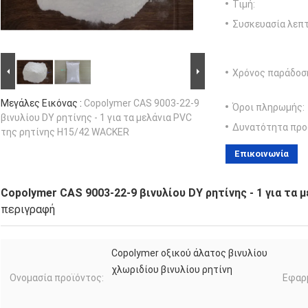
Τιμή:
Συσκευασία λεπτ
Χρόνος παράδοσ
Μεγάλες Εικόνας :
Copolymer CAS 9003-22-9
Όροι πληρωμής:
βινυλίου DY ρητίνης - 1 για τα μελάνια PVC
Δυνατότητα προ
της ρητίνης H15/42 WACKER
Επικοινωνία
Copolymer CAS 9003-22-9 βινυλίου DY ρητίνης - 1 για τα
περιγραφή
Copolymer οξικού άλατος βινυλίου
χλωριδίου βινυλίου ρητίνη
Ονομασία προϊόντος:
Εφαρ