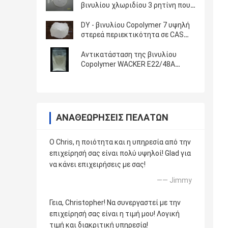
βινυλίου χλωριδίου 3 ρητίνη που
χρησιμοποιείται στις κόλλες
CPVC και PVC
DY - βινυλίου Copolymer 7 υψηλή
στερεά περιεκτικότητα σε CAS
ρητίνη Νο 9003-22-9
Αντικατάσταση της βινυλίου
Copolymer WACKER E22/48A
ρητίνης DAGH για τα επιστρώματα
και τα μελάνια
ΑΝΑΘΕΩΡΉΣΕΙΣ ΠΕΛΑΤΏΝ
Ο Chris, η ποιότητα και η υπηρεσία από την
επιχείρησή σας είναι πολύ υψηλοί! Glad για
να κάνει επιχειρήσεις με σας!
—— Jimmy
Γεια, Christopher! Να συνεργαστεί με την
επιχείρησή σας είναι η τιμή μου! Λογική
τιμή και διακριτική υπηρεσία!