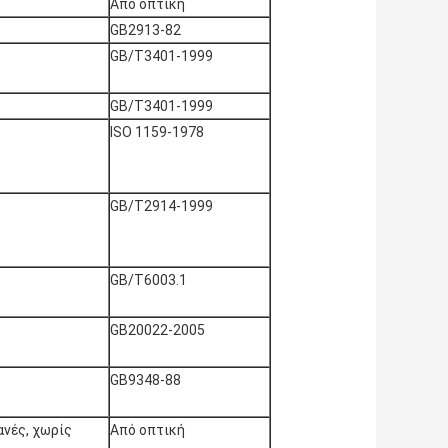
Από οπτική
GB2913-82
GB/T3401-1999
GB/T3401-1999
ISO 1159-1978
GB/T2914-1999
GB/T6003.1
GB20022-2005
GB9348-88
νές, χωρίς
Από οπτική