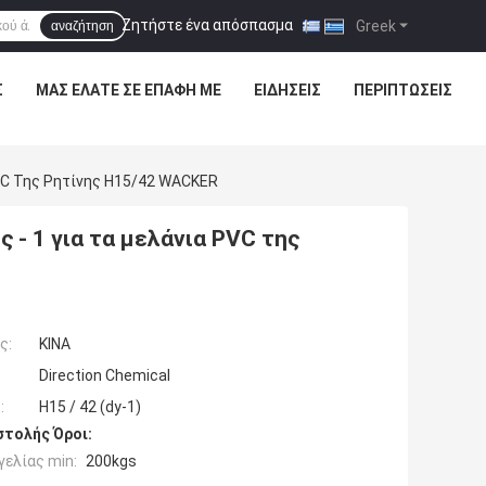
Ζητήστε ένα απόσπασμα
|
Greek
αναζήτηση
Σ
ΜΑΣ ΕΛΆΤΕ ΣΕ ΕΠΑΦΉ ΜΕ
ΕΙΔΉΣΕΙΣ
ΠΕΡΙΠΤΏΣΕΙΣ
PVC Της Ρητίνης H15/42 WACKER
 - 1 για τα μελάνια PVC της
ς:
ΚΙΝΑ
Direction Chemical
:
H15 / 42 (dy-1)
τολής Όροι:
ελίας min:
200kgs