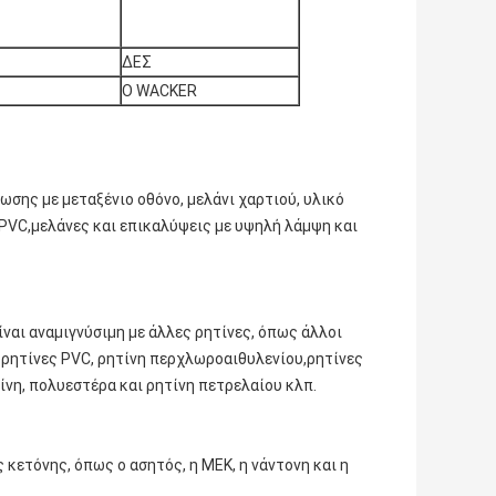
ΔΕΣ
Ο WACKER
ωσης με μεταξένιο οθόνο, μελάνι χαρτιού, υλικό
PVC,μελάνες και επικαλύψεις με υψηλή λάμψη και
ναι αναμιγνύσιμη με άλλες ρητίνες, όπως άλλοι
 ρητίνες PVC, ρητίνη περχλωροαιθυλενίου,ρητίνες
νη, πολυεστέρα και ρητίνη πετρελαίου κλπ.
ς κετόνης, όπως ο ασητός, η MEK, η νάντονη και η