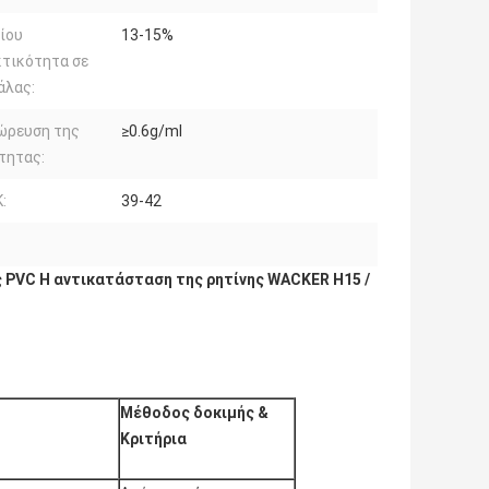
ίου
13-15%
κτικότητα σε
άλας:
ώρευση της
≥0.6g/ml
τητας:
:
39-42
ς PVC Η αντικατάσταση της ρητίνης WACKER H15 /
Μέθοδος δοκιμής
&
Κριτήρια