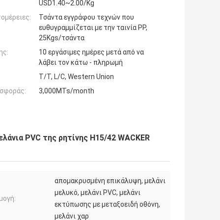
USD1.40~2.00/Kg
ομέρειες:
Τσάντα εγγράφου τεχνών που
ευθυγραμμίζεται με την ταινία PP,
25Kgs/τσάντα
ης:
10 εργάσιμες ημέρες μετά από να
λάβει τον κάτω - πληρωμή
T/T, L/C, Western Union
σφοράς:
3,000MTs/month
 μελάνια PVC της ρητίνης H15/42 WACKER
απομακρυσμένη επικάλυψη, μελάνι
μελυκό, μελάνι PVC, μελάνι
μογή:
εκτύπωσης με μεταξοειδή οθόνη,
μελάνι χαρ