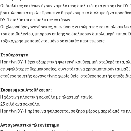
Οι διαλύτες εστέρων έχουν χαμηλότερη διαλυτότητα για ρητίνη DY-
βουτυλοακετάτη κλπ.Πρέπει να θερμάνουμε το διάλυμα ή να προσθέσ
DY-1 διαλύεται σε διαλύτες εστέρων..
Οι χλωροϋδρογονάνθρακες, οι ενώσεις νιτρώματος και οι αλικυκλικο
του διαιθυλενίου, μπορούν επίσης να διαλύσουν διπολυμερή τύπου DY
τοξικά,χρησιμοποιούνται μόνο σε ειδικές περιπτώσεις..
Σταθερότητα:
Η ρητίνη DY-1 έχει εξαιρετική φωτεινή και θερμική σταθερότητα, α
σε υψηλότερες θερμοκρασίες, συνιστάται να χρησιμοποιούνται μαζ
σταθεροποιητής οργανοτίνης χωρίς θείο, σταθεροποιητής εποξειδί
Συσκευή και Αποθήκευση:
Η χάρτινη πλαστική σακούλα με πλαστική ταινία.
25 κιλά ανά σακούλα.
Η ρητίνη DY-1 πρέπει να φυλάσσεται σε ξηρό μέρος μακριά από το η
Ανταγωνιστικό πλεονέκτημα