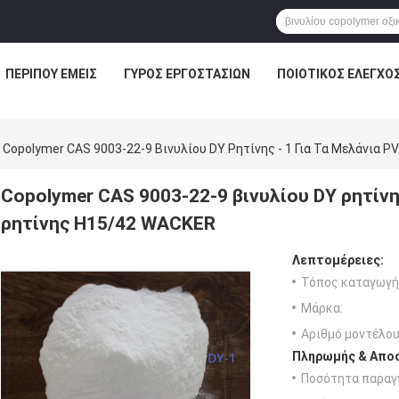
ΠΕΡΊΠΟΥ ΕΜΕΊΣ
ΓΎΡΟΣ ΕΡΓΟΣΤΑΣΊΩΝ
ΠΟΙΟΤΙΚΌΣ ΈΛΕΓΧΟ
Copolymer CAS 9003-22-9 Βινυλίου DY Ρητίνης - 1 Για Τα Μελάνια 
Copolymer CAS 9003-22-9 βινυλίου DY ρητίνης
ρητίνης H15/42 WACKER
Λεπτομέρειες:
Τόπος καταγωγή
Μάρκα:
Αριθμό μοντέλου
Πληρωμής & Αποσ
Ποσότητα παραγγ