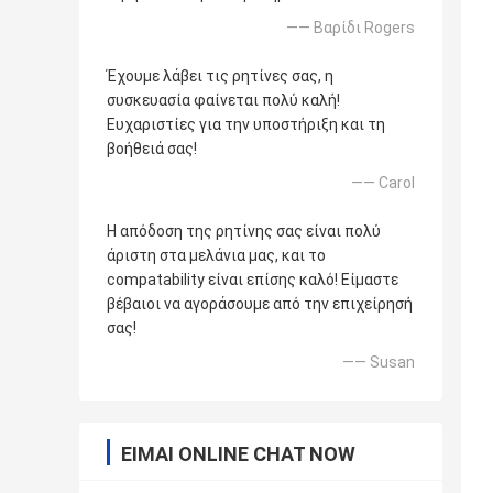
—— Βαρίδι Rogers
Έχουμε λάβει τις ρητίνες σας, η
συσκευασία φαίνεται πολύ καλή!
Ευχαριστίες για την υποστήριξη και τη
βοήθειά σας!
—— Carol
Η απόδοση της ρητίνης σας είναι πολύ
άριστη στα μελάνια μας, και το
compatability είναι επίσης καλό! Είμαστε
βέβαιοι να αγοράσουμε από την επιχείρησή
σας!
—— Susan
ΕΊΜΑΙ ONLINE CHAT NOW