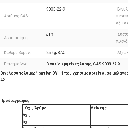
9003-22-9
Βινυλ
Αριθμός CAS:
περιε
οξικό 
≤1%
Συσσ
Αεριοποίηση:
πυκνό
Καθαρό βάρος:
25 kg/BAG
Αξία K
Επισημαίνω:
βινυλίου ρητίνες λύσης
,
CAS 9003 22 9
Βινυλοσυπολυμερή ρητίνη DY - 1 που χρησιμοποιείται σε μελάνε
42
Προδιαγραφές:
- Όχι,
Άρθρο
Δείκτης
όχι,
όχι.