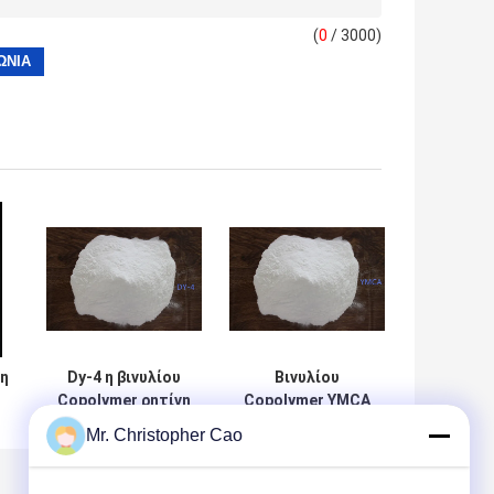
(
0
/ 3000)
νη
Dy-4 η βινυλίου
Βινυλίου
Copolymer ρητίνη
Copolymer YMCA
εφάρμοσε στη
ρητίνη που
Mr. Christopher Cao
μαγνητική κάρτα
χρησιμοποιούνται
ου
την
στο βερνίκι
ι
αντικατάσταση
φύλλων