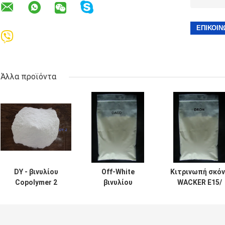
Άλλα προϊόντα
DY - βινυλίου
Off-White
Κιτρινωπή σκό
Copolymer 2
βινυλίου
WACKER E15/
ρητίνη στα
Copolymer
βινυλίου
μελάνια και τις
σκονών ρητίνη
Copolymer 40A
κόλλες PVC η
DAGD η
ρητίνη DROH π
αντικατάσταση
αντικατάσταση
χρησιμοποιείτα