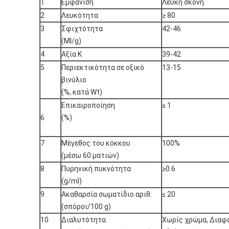
1
Εμφάνιση
Λευκή σκόνη
2
Λευκότητα
≥ 80
3
Σφιχτότητα
42-46
(Ml/g)
4
Αξία K
39-42
5
Περιεκτικότητα σε οξικό
13-15
βινύλιο
(%, κατά Wt)
Επικαιροποίηση
≤ 1
6
(%)
7
Μέγεθος του κόκκου
100%
(μέσω 60 ματιών)
8
Πυρηνική πυκνότητα
≥0.6
(g/ml)
9
Ακαθαρσία σωματίδιο αριθ.
≤ 20
(σπόροι/100 g)
10
Διαλυτότητα
Χωρίς χρώμα, Διαφα