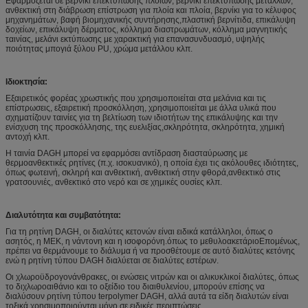
Εφαρμόζεται σε βερνίκι επεκτύπωσης πλοίων, βερνίκι επεκτύπωσης μετάλλων,
ανθεκτική στη διάβρωση επίστρωση για πλοία και πλοία, βερνίκι για το κέλυφος
μηχανημάτων, βαφή βιομηχανικής συντήρησης,πλαστική βερνίτιδα, επικάλυψη
δοχείων, επικάλυψη δέρματος, κόλλημα διαστρωμάτων, κόλλημα μαγνητικής
ταινίας, μελάνι εκτύπωσης με χαρακτική για επανασυνδυασμό, υψηλής
ποιότητας μπογιά ξύλου PU, χρώμα μετάλλου κλπ.
Ιδιοκτησία:
Εξαιρετικός φορέας χρωστικής που χρησιμοποιείται στα μελάνια και τις
επίστρωσεις, εξαιρετική προσκόλληση, χρησιμοποιείται με άλλα υλικά που
σχηματίζουν ταινίες για τη βελτίωση των ιδιοτήτων της επικάλυψης και την
ενίσχυση της προσκόλλησης, της ευελιξίας,σκληρότητα, σκληρότητα, χημική
αντοχή κλπ.
Η ταινία DAGH μπορεί να εφαρμόσει αντίδραση διασταύρωσης με
θερμοανθεκτικές ρητίνες (π.χ. ισοκυανικό), η οποία έχει τις ακόλουθες ιδιότητες,
όπως φωτεινή, σκληρή και ανθεκτική, ανθεκτική στην φθορά,ανθεκτικό στις
γρατσουνιές, ανθεκτικό στο νερό και σε χημικές ουσίες κλπ.
Διαλυτότητα και συμβατότητα:
Για τη ρητίνη DAGH, οι διαλύτες κετονών είναι ειδικά κατάλληλοι, όπως ο
ασητός, η MEK, η νάντονη και η ισοφορόνη.όπως το μεθυλοακετάριοΕπομένως,
πρέπει να θερμάνουμε το διάλυμα ή να προσθέτουμε σε αυτό διαλύτες κετόνης
ενώ η ρητίνη τύπου DAGH διαλύεται σε διαλύτες εστέρων.
Οι χλωροϋδρογονάνθρακες, οι ενώσεις νιτρών και οι αλικυκλικοί διαλύτες, όπως
το διχλωροαιθάνιο και το οξείδιο του διαιθυλενίου, μπορούν επίσης να
διαλύσουν ρητίνη τύπου terpolymer DAGH, αλλά αυτά τα είδη διαλυτών είναι
τοξικά,χρησιμοποιούνται μόνο σε ειδικές περιπτώσεις..