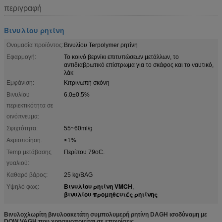
περιγραφή
Βινυλίου ρητίνη
Ονομασία προϊόντος:
Βινυλίου Terpolymer ρητίνη
Εφαρμογή:
Το κοινό βερνίκι επιτυπώσεων μετάλλων, το
αντιδιαβρωτικό επίστρωμα για το σκάφος και το ναυτικό,
λάκ
Εμφάνιση:
Κιτρινωπή σκόνη
Βινυλίου
6.0±0.5%
περιεκτικότητα σε
οινόπνευμα:
Σφιχτότητα:
55~60ml/g
Αεριοποίηση:
≤1%
Temp μετάβασης
Περίπου 79oC.
γυαλιού:
Καθαρό βάρος:
25 kg/BAG
Βινυλίου ρητίνη VMCH
Υψηλό φως:
,
βινυλίου προμηθευτές ρητίνης
Βινυλοχλωρίτη βινυλοακετάτη συμπολυμερή ρητίνη DAGH ισοδύναμη με
DOW VAGH που χρησιμοποιείται σε επιχρίσεις