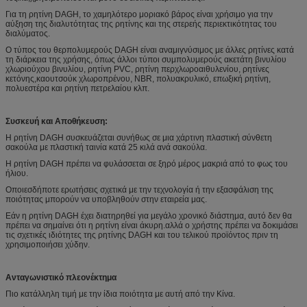
Για τη ρητίνη DAGH, το χαμηλότερο μοριακό βάρος είναι χρήσιμο για την
αύξηση της διαλυτότητας της ρητίνης και της στερεής περιεκτικότητας του
διαλύματος.
Ο τύπος του θερπολυμερούς DAGH είναι αναμιγνύσιμος με άλλες ρητίνες κατά
τη διάρκεια της χρήσης, όπως άλλοι τύποι συμπολυμερούς ακετάτη βινυλίου
χλωριούχου βινυλίου, ρητίνη PVC, ρητίνη περχλωροαιθυλενίου, ρητίνες
κετόνης,καουτσούκ χλωροπρένου, NBR, πολυακρυλικό, επωξική ρητίνη,
πολυεστέρα και ρητίνη πετρελαίου κλπ.
Συσκευή και Αποθήκευση:
Η ρητίνη DAGH συσκευάζεται συνήθως σε μια χάρτινη πλαστική σύνθετη
σακούλα με πλαστική ταινία κατά 25 κιλά ανά σακούλα.
Η ρητίνη DAGH πρέπει να φυλάσσεται σε ξηρό μέρος μακριά από το φως του
ήλιου.
Οποιεσδήποτε ερωτήσεις σχετικά με την τεχνολογία ή την εξασφάλιση της
ποιότητας μπορούν να υποβληθούν στην εταιρεία μας.
Εάν η ρητίνη DAGH έχει διατηρηθεί για μεγάλο χρονικό διάστημα, αυτό δεν θα
πρέπει να σημαίνει ότι η ρητίνη είναι άκυρη.αλλά ο χρήστης πρέπει να δοκιμάσει
τις σχετικές ιδιότητες της ρητίνης DAGH και του τελικού προϊόντος πριν τη
χρησιμοποιήσει χύδην.
Ανταγωνιστικό πλεονέκτημα
Πιο κατάλληλη τιμή με την ίδια ποιότητα με αυτή από την Κίνα.