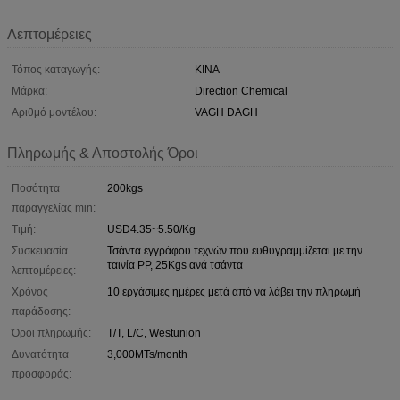
Λεπτομέρειες
Τόπος καταγωγής:
ΚΙΝΑ
Μάρκα:
Direction Chemical
Αριθμό μοντέλου:
VAGH DAGH
Πληρωμής & Αποστολής Όροι
Ποσότητα
200kgs
παραγγελίας min:
Τιμή:
USD4.35~5.50/Kg
Συσκευασία
Τσάντα εγγράφου τεχνών που ευθυγραμμίζεται με την
ταινία PP, 25Kgs ανά τσάντα
λεπτομέρειες:
Χρόνος
10 εργάσιμες ημέρες μετά από να λάβει την πληρωμή
παράδοσης:
Όροι πληρωμής:
T/T, L/C, Westunion
Δυνατότητα
3,000MTs/month
προσφοράς: