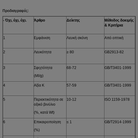
Προδιαγραφές:
- Όχι, όχι, όχι.
Άρθρο
Δείκτης
Μέθοδος δοκιμής
& Κριτήρια
1
Εμφάνιση
Λευκή σκόνη
Από οπτική
2
Λευκότητα
≥ 80
GB2913-82
3
Σφιχτότητα
68-72
GB/T3401-1999
(Ml/g)
4
Αξία K
57-59
GB/T3401-1999
5
Περιεκτικότητα σε
10-12
ISO 1159-1978
οξικό βινύλιο
(%, κατά Wt)
6
Επικαιροποίηση
≤ 1
GB/T2914-1999
(%)