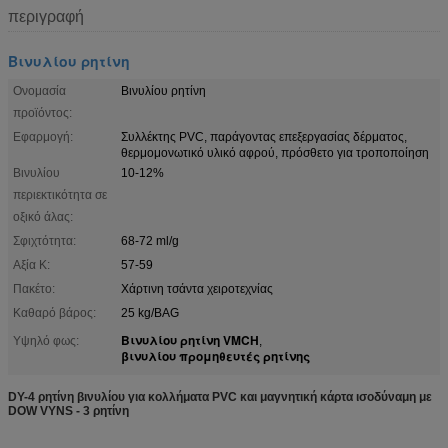
περιγραφή
Βινυλίου ρητίνη
Ονομασία
Βινυλίου ρητίνη
προϊόντος:
Εφαρμογή:
Συλλέκτης PVC, παράγοντας επεξεργασίας δέρματος,
θερμομονωτικό υλικό αφρού, πρόσθετο για τροποποίηση
Βινυλίου
10-12%
περιεκτικότητα σε
οξικό άλας:
Σφιχτότητα:
68-72 ml/g
Αξία K:
57-59
Πακέτο:
Χάρτινη τσάντα χειροτεχνίας
Καθαρό βάρος:
25 kg/BAG
Βινυλίου ρητίνη VMCH
Υψηλό φως:
,
βινυλίου προμηθευτές ρητίνης
DY-4 ρητίνη βινυλίου για κολλήματα PVC και μαγνητική κάρτα ισοδύναμη με
DOW VYNS - 3 ρητίνη