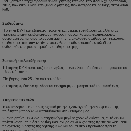
PVC, ρητίνης περχλωροαιθυλενίου, ρητίνης κετόνης, καουτσούκ χλωροπρένου,
NBR, πολυακρυλικού, επωξειδούς ρητίνης, πολυεστέρας και ρητίνης πετρελαίου
κλπ.
Σταθερότητα:
Η ρητίνη DY-4 έχει εξαιρετική φωτεινή και θερμική σταθερότητα, αλλά όταν
χρησιμοποιείται σε εξωτερικούς χώρους ή σε υψηλότερες θερμοκρασίες,
συνιστάται να χρησιμοποιούνται μαζί της τα ακόλουθα σταθεροποιητικά,όπως
σταθεροποιητής οργανοτίνης χωρίς θείο, σταθεροποιητής εποξειδίου,
ανθεκτικός στο φως υπεριώδης σταθεροποιητής.
Συσκευή και Αποθήκευση:
1Η ρητίνη DY-4 συσκευάζεται συνήθως σε ένα πλαστικό σάκο που περιέχεται σε
πλαστική ταινία.
2Το βάρος είναι 25 κιλά ανά σακούλα.
3Η ρητίνη πρέπει να φυλάσσεται σε ξηρό μέρος μακριά από το ηλιακό φως.
Υπηρεσία πελατών:
1Οποιεσδήποτε ερωτήσεις σχετικά με την τεχνολογία ή την εξασφάλιση της
ποιότητας μπορούν να απευθύνονται στην εταιρεία μας.
2Εάν η ρητίνη DY-4 έχει διατηρηθεί για μεγάλο χρονικό διάστημα, αυτό δεν θα
πρέπει να σημαίνει ότι η ρητίνη είναι άκυρη.αλλά ο χρήστης πρέπει να δοκιμάσει
τις σχετικές ιδιότητες της ρητίνης DY-4 και του τελικού προϊόντος πριν τη
χρησιμοποιήσει χύδην.