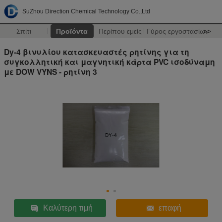
SuZhou Direction Chemical Technology Co.,Ltd
Σπίτι
Προϊόντα
Περίπου εμείς
Γύρος εργοστασίων
>>
Dy-4 βινυλίου κατασκευαστές ρητίνης για τη
συγκολλητική και μαγνητική κάρτα PVC ισοδύναμη
με DOW VYNS - ρητίνη 3
Καλύτερη τιμή
επαφή