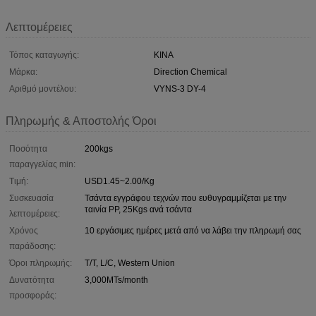
Λεπτομέρειες
Τόπος καταγωγής:
ΚΙΝΑ
Μάρκα:
Direction Chemical
Αριθμό μοντέλου:
VYNS-3 DY-4
Πληρωμής & Αποστολής Όροι
Ποσότητα
200kgs
παραγγελίας min:
Τιμή:
USD1.45~2.00/Kg
Συσκευασία
Τσάντα εγγράφου τεχνών που ευθυγραμμίζεται με την
ταινία PP, 25Kgs ανά τσάντα
λεπτομέρειες:
Χρόνος
10 εργάσιμες ημέρες μετά από να λάβει την πληρωμή σας
παράδοσης:
Όροι πληρωμής:
T/T, L/C, Western Union
Δυνατότητα
3,000MTs/month
προσφοράς: