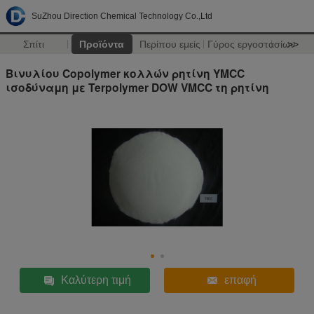
SuZhou Direction Chemical Technology Co.,Ltd
Σπίτι
Προϊόντα
Περίπου εμείς
Γύρος εργοστασίων
>>
Βινυλίου Copolymer κολλών ρητίνη YMCC
ισοδύναμη με Terpolymer DOW VMCC τη ρητίνη
Καλύτερη τιμή
επαφή