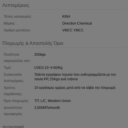
Λεπτομέρειες
Τόπος καταγωγής:
ΚΙΝΑ
Μάρκα:
Direction Chemical
Αριθμό μοντέλου:
VMCC YMCC
Πληρωμής & Αποστολής Όροι
Ποσότητα
200kgs
παραγγελίας min:
Τιμή:
USD3.10~4.60/Kg
Συσκευασία
Τσάντα εγγράφου τεχνών που ευθυγραμμίζεται με την
ταινία PP, 25Kgs ανά τσάντα
λεπτομέρειες:
Χρόνος
10 εργάσιμες ημέρες μετά από να λάβει την πληρωμή
παράδοσης:
Όροι πληρωμής:
T/T, L/C, Western Union
Δυνατότητα
3,000MTs/month
προσφοράς:
περιγραφή