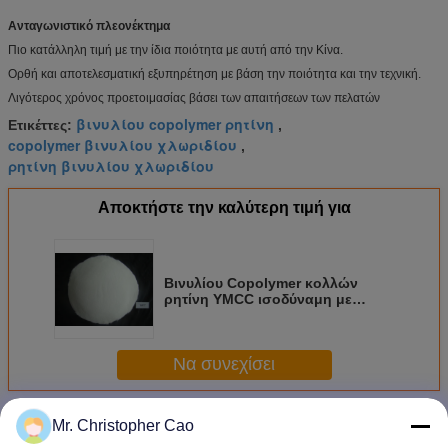
Ανταγωνιστικό πλεονέκτημα
Πιο κατάλληλη τιμή με την ίδια ποιότητα με αυτή από την Κίνα.
Ορθή και αποτελεσματική εξυπηρέτηση με βάση την ποιότητα και την τεχνική.
Λιγότερος χρόνος προετοιμασίας βάσει των απαιτήσεων των πελατών
βινυλίου copolymer ρητίνη
Ετικέττες:
,
copolymer βινυλίου χλωριδίου
,
ρητίνη βινυλίου χλωριδίου
Αποκτήστε την καλύτερη τιμή για
Βινυλίου Copolymer κολλών
ρητίνη YMCC ισοδύναμη με
Terpolymer DOW VMCC τη ρητίνη
Να συνεχίσει
Περισσότεροι
Mr. Christopher Cao
Copolymer οξικού άλατος βινυλίου χλωριδίου βινυλίου