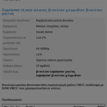
Copolymer οξικού άλατος βινυλίου χλωριδίου βινυλίου
ρητίνη
Ονομασία προϊόντος:
Καρβοξυλική ρητίνη βινυλίου
Εφαρμογή:
Μαύρα, επιχρίσεις, κόλλα
Εμφάνιση:
Λευκή σκόνη
Περιεκτικότητα σε
1±0.2%
μηλεϊνικό οξύ:
Σφιχτότητα:
44-48Ml/g
Αεριοποίηση:
≤1%
Πακέτο:
Χάρτινη τσάντα χειροτεχνίας
Καθαρό βάρος:
25 kg/BAG
βινυλίου copolymer ρητίνη
Υψηλό φως:
,
copolymer βινυλίου χλωριδίου
Βινυλοχλωριούχο βινυλοακετάτη συμπολυμερή ρητίνη YMCC ισοδύναμη με
DOW VMCC που χρησιμοποιείται σε κόλλες
Προδιαγραφές: