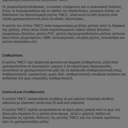
Οι χλωρουδρογονάνθρακες, οι ενώσεις νιτρώματος και οι αλικυκλικοί διαλύτες,
όπως το διχλωροαιθάνιο και το οξείδιο του διαιθυλενίου, μπορούν επίσης να
διαλύσουν την θερπολυμερή ρητίνη YMCC, αλλά αυτά τα είδη διαλύτη είναι
τοξικά,χρησιμοποιούνται μόνο σε ειδικές περιπτώσεις..
Η ρητίνη του τύπου YMCC είναι αναμιγνύσιμη με άλλες ρητίνες κατά τη διάρκεια
της χρήσης, όπως άλλοι τύποι συμπολυμερούς οξικού οξικού βινυλίου
χλωριούχου βινυλίου, ρητίνη PVC, ρητίνη περχλωροαιθυλενίου,ρητίνες κετονών,
καουτσούκ χλωροπρένου, NBR, πολυακρυλικό, επωξική ρητίνη, πολυεστέρα και
ρητίνη πετρελαίου κλπ.
Σταθερότητα:
Η ρητίνη YMCC έχει εξαιρετική φωτεινή και θερμική σταθερότητα, αλλά όταν
χρησιμοποιείται σε εξωτερικούς χώρους ή σε υψηλότερες θερμοκρασίες,
συνιστάται να χρησιμοποιούνται μαζί της τα ακόλουθα σταθεροποιητικά,όπως
σταθεροποιητής οργανοτίνης χωρίς θείο, σταθεροποιητές επωξικών ενώσεων και
ανθεκτικό στο φως υπεριώδες σταθεροποιητή.
Συσκευή και Αποθήκευση:
Η ρητίνη YMCC συσκευάζεται συνήθως σε μια χάρτινη πλαστική σύνθετη
σακούλα με πλαστική ταινία ανά 25 κιλά ανά σακούλα.
Η ρητίνη YMCC πρέπει να φυλάσσεται σε ξηρό μέρος μακριά από το φως του
ήλιου.Δεν σημαίνει ότι η ρητίνη είναι άκυρη., αλλά ο χρήστης πρέπει να
δοκιμάσει τις σχετικές ιδιότητες της ρητίνης YMCC και του τελικού προϊόντος
πριν τη χρησιμοποιήσει χύδην.